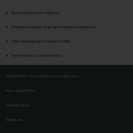
Automatizācija un sistēmas
Digitālie produkti un programmatūras risinājumi
Fleet Management Systems (FMS)
Fleet Hybrid by Jungheinrich
Apmeklējiet mūsu uzņēmuma mājas lapu
Datu aizsardzība
Izlaides ziņas
OpenLine