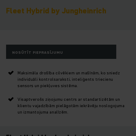
Fleet Hybrid by Jungheinrich
NOSŪTĪT PIEPRASĪJUMU
Maksimāla drošība cilvēkiem un mašīnām, ko sniedz
individuāli kontrolsaraksti, inteliģents triecienu
sensors un piekļuves sistēma.
Visaptverošs ziņojumu centrs ar standartizētām un
klientu vajadzībām pielāgotām iekrāvēju noslogojuma
un izmantojuma analīzēm.