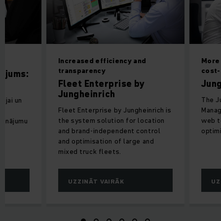
Increased efficiency and
More 
transparency
cost-
nājums:
Fleet Enterprise by
Jung
Jungheinrich
The J
cijai un
Fleet Enterprise by Jungheinrich is
Manag
the system solution for location
web to
isinājumu
and brand-independent control
optimi
and optimisation of large and
mixed truck fleets.
UZZINĀT VAIRĀK
UZ