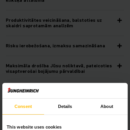
klikšķa attālumā
Produktivitātes veicināšana, balstoties uz
skaidri saprotamām analīzēm
Risku ierobežošana, izmaksu samazināšana
Maksimāla drošība Jūsu noliktavā, pateicoties
visaptverošai bojājumu pārvaldībai
Bojājumu un nodiluma savlaicīga pamanīšana
Consent
Details
About
Individuāli kontrolsaraksti, ziņojumi un
individuālas transportlīdzekļu reakcijas
This website uses cookies