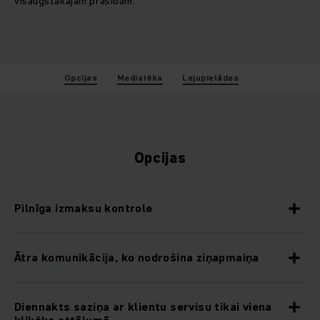
visaugstākajām prasībām.
Opcijas
Mediatēka
Lejupielādes
Opcijas
Pilnīga izmaksu kontrole
Ātra komunikācija, ko nodrošina ziņapmaiņa
Diennakts saziņa ar klientu servisu tikai viena