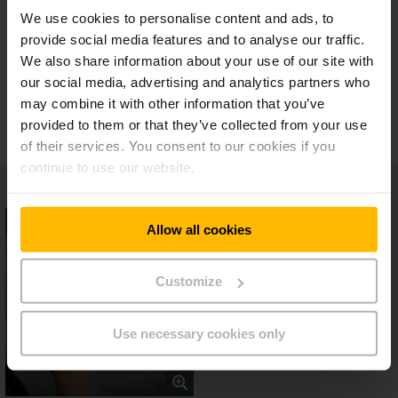
We use cookies to personalise content and ads, to
Personalizēti paziņojumi
provide social media features and to analyse our traffic.
We also share information about your use of our site with
Elastīga un ekonomiski izdevīga multi-
our social media, advertising and analytics partners who
pārdošanas koncepcija
may combine it with other information that you’ve
provided to them or that they’ve collected from your use
of their services. You consent to our cookies if you
continue to use our website.
Allow all cookies
Customize
Use necessary cookies only