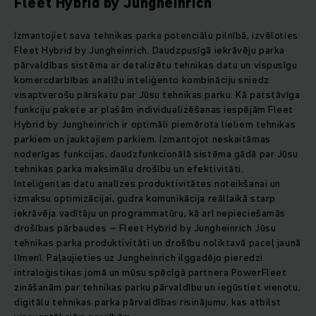
Fleet Hybrid by Jungheinrich
Izmantojiet sava tehnikas parka potenciālu pilnībā, izvēloties
Fleet Hybrid by Jungheinrich. Daudzpusīgā iekrāvēju parka
pārvaldības sistēma ar detalizētu tehnikas datu un vispusīgu
komercdarbības analīžu inteliģento kombināciju sniedz
visaptverošu pārskatu par Jūsu tehnikas parku. Kā patstāvīga
funkciju pakete ar plašām individualizēšanas iespējām Fleet
Hybrid by Jungheinrich ir optimāli piemērota lieliem tehnikas
parkiem un jauktajiem parkiem. Izmantojot neskaitāmas
noderīgas funkcijas, daudzfunkcionālā sistēma gādā par Jūsu
tehnikas parka maksimālu drošību un efektivitāti.
Inteliģentas datu analīzes produktivitātes noteikšanai un
izmaksu optimizācijai, gudra komunikācija reāllaikā starp
iekrāvēja vadītāju un programmatūru, kā arī nepieciešamās
drošības pārbaudes – Fleet Hybrid by Jungheinrich Jūsu
tehnikas parka produktivitāti un drošību noliktavā paceļ jaunā
līmenī. Paļaujieties uz Jungheinrich ilggadējo pieredzi
intraloģistikas jomā un mūsu spēcīgā partnera PowerFleet
zināšanām par tehnikas parku pārvaldību un iegūstiet vienotu,
digitālu tehnikas parka pārvaldības risinājumu, kas atbilst