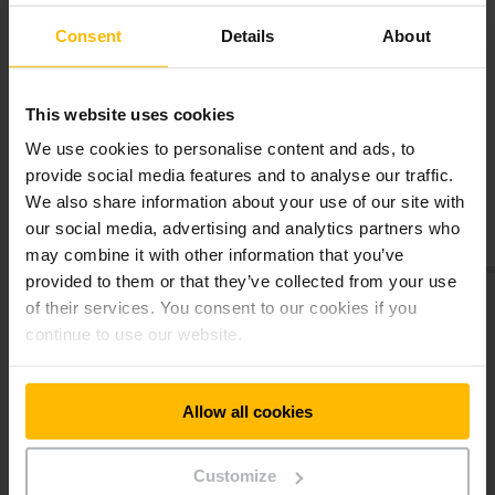
izmantojumu Jums piedāvā mūsu iebīdāmie plaukti. Tie
Consent
Details
About
alešu uzglabāšana
Dinamiskā palešu uzglabāšana
sastāv no plauktu statņiem, kas ir sakārtoti rindā viens aiz
otra, tādējādi veidojot kanālu. Parasti par preču iekraušanu
as plaukts
Iebīdāmais plaukts
iebīdāmo plauktu kanālos rūpējas bīdmasta krautņotāji.
as izmantojums,
Optimāls telpas izmantojums,
This website uses cookies
inamiskai grēdu
pateicoties dinamiskai grēdu
Palieliniet Jūsu noliktavas ietilpību ar
noliktavai
We use cookies to personalise content and ads, to
mobilo plauktu sistēmu.
provide social media features and to analyse our traffic.
We also share information about your use of our site with
VAIRĀK
UZZINĀT VAIRĀK
Vai vēlaties ietaupīt vietu uz plauktu eju rēķinā? Ja jā, tad
our social media, advertising and analytics partners who
mobilais plaukts būtu ideāls risinājums Jums. Plauktu rindu
may combine it with other information that you’ve
vadību var veikt centralizēti no vadības pults; decentralizēti,
provided to them or that they’ve collected from your use
aktivizējot to pie katra atsevišķa plaukta vai izmantojot
of their services. You consent to our cookies if you
tālvadības pulti.
continue to use our website.
Dažāda dziļuma uzglabāšanas sistēmas
Allow all cookies
Informatīvais
Sociālie mediji
Mūsu dažāda dziļuma uzglabāšanas sistēmas piedāvā iespēju
biļetens
optimizēt Jūsu noliktavas ietilpību, caurlaides spēju,
uzglabājamo produktu klāstu, telpas izmantošanu un kravas
Customize