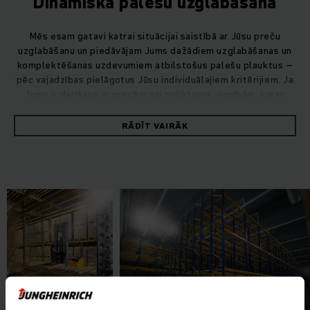
Dinamiskā palešu uzglabāšana
Mēs esam gatavi katrai situācijai saistībā ar Jūsu preču
uzglabāšanu un piedāvājam Jums dažādiem uzglabāšanas un
komplektēšanas uzdevumiem atbilstošus palešu plauktus –
pēc vajadzības pielāgotus Jūsu individuālajiem kritērijiem. Ja
Jums ir darīšana ar precēm vai noliktavas vienībām, kuras
Jums nepieciešams pārvietot pa noliktavu, dinamiskā palešu
noliktava ir Jums optimālais risinājums.
RĀDĪT VAIRĀK
Ja Jūs strādājat pēc First-in-first-out (FIFO) metodes, Jums
vispiemērotākie ir mūsu gravitācijas plaukti. Noliktavā
iekrautās preces – parasti sīkpreces un iepakotas vienības –
uz ritentiņiem patstāvīgi virzās izkraušanas vietas virzienā.
Tādējādi preces Jūsu noliktavā nenoveco.
Iebīdāmie plaukti: optimāli izmantota telpa
Ja Jūs vidēji lielu daudzumu vienādu preču uzglabājat pēc
Last-in-first-out (LIFO) metodes, vislabāko telpas