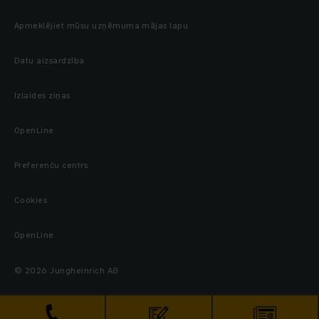
Apmeklējiet mūsu uzņēmuma mājas lapu
Datu aizsardzība
Izlaides ziņas
OpenLine
Preferenču centrs
Cookies
OpenLine
© 2026 Jungheinrich AG