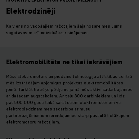
INOVATĪVI, EFEKTĪVI UN PRECĪZI PIELĀGOTI
Elektrodzinēji
Kā viens no vadošajiem ražotājiem šajā nozarē mēs Jums
sagatavosim arī individuālus risinājumus.
Elektromobilitāte ne tikai iekrāvējiem
Mūsu Elektromotoru un piedziņu tehnoloģiju attīstības centrā
mēs izstrādājam apjomīgus projektus elektromobilitātes
jomā. Turklāt lietišķo pētījumu jomā mēs aktīvi sadarbojamies
ar dažādām augstskolām. Ar teju 300 darbiniekiem un līdz
pat 500 000 gada laikā saražotiem elektromotoriem vai
elektropiedziņām mēs sadarbībā ar mūsu
partneruzņēmumiem ierindojamies starp pasaulē lielākajiem
elektromotoru ražotājiem.