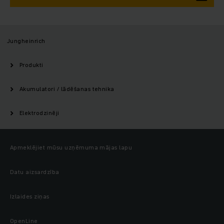
Jungheinrich
Produkti
Akumulatori / lādēšanas tehnika
Elektrodzinēji
Apmeklējiet mūsu uzņēmuma mājas lapu
Datu aizsardzība
Izlaides ziņas
OpenLine