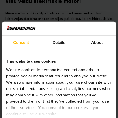
Visu veidu elektriskie motori
Mūsu sortimentā ietilpst vilces un piedziņas motori, kuri
iekrāvējus darbina ar transmisijas palīdzību, kā arī hidrauliskie
un sūkņu motori dažādu ražotāju zobratsūkņu piedziņai.
Turklāt mēs izstrādājam stūres motorus, kurus izmanto
Steer-By-Wire stūres sistēmās vai kā stūres pastiprinātājus.
Kā sistēmu piegādātājs mēs varam izgatavot arī pilnībā
Consent
Details
About
nokomplektētus piedziņas blokus ar vadības sistēmu,
displeju, kabeļiem, kontaktoriem, transmisiju, stūres sistēmu
un zobratu.
This website uses cookies
We use cookies to personalise content and ads, to
Ar sinhrono reaktīvo elektrodzinēju
provide social media features and to analyse our traffic.
gatavi nākotnei
We also share information about your use of our site with
our social media, advertising and analytics partners who
Mūsu pilnībā no jauna izstrādātie sinhronie reaktīvie
may combine it with other information that you’ve
elektrodzinēji sevī apvieno gan sinhronajiem dzinējiem
provided to them or that they’ve collected from your use
raksturīgo augsto veiktspēju un energoefektivitāti, gan
of their services. You consent to our cookies if you
trīsfāzu asinhronajiem dzinējiem piemītošās zemās izmaksas
un ar apkopes veikšanu saistītās priekšrocības. Izmantojot
continue to use our website.