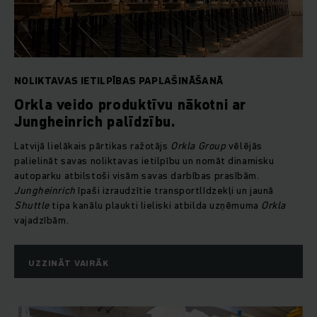
NOLIKTAVAS IETILPĪBAS PAPLAŠINĀŠANĀ
Orkla veido produktīvu nākotni ar
Jungheinrich palīdzību.
Latvijā lielākais pārtikas ražotājs
Orkla Group
vēlējās
palielināt savas noliktavas ietilpību un nomāt dinamisku
autoparku atbilstoši visām savas darbības prasībām.
Jungheinrich
īpaši izraudzītie transportlīdzekļi un jaunā
Shuttle
tipa kanālu plaukti lieliski atbilda uzņēmuma
Orkla
vajadzībām.
UZZINĀT VAIRĀK