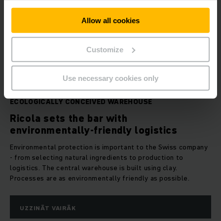
Allow all cookies
Customize
Use necessary cookies only
ECOLOGICALLY CONCEIVED WAREHOUSE
Ricola sets the bar with
environmentally-friendly logistics
Environmental protection is important to the Swiss company
- from selecting natural ingredients to production to
logistics. The central warehouse is built using clay.
Processes are as environmentally friendly as possible.
UZZINĀT VAIRĀK