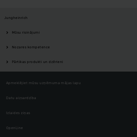
Jungheinrich
Mūsu risinājumi
Nozares kompetence
Pārtikas produkti un dzērieni
Apmeklējiet mūsu uzņēmuma mājas lapu
Datu aizsardzība
Izlaides ziņas
OpenLine