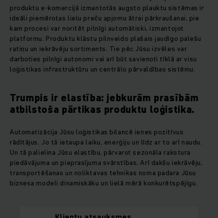
produktu e-komercijā izmantotās augsto plauktu sistēmas ir
ideāli piemērotas lielu preču apjomu ātrai pārkraušanai, pie
kam procesi var noritēt pilnīgi automātiski, izmantojot
platformu. Produktu klāstu pilnveido plašais jaudīgo palešu
ratiņu un iekrāvēju sortiments. Tie pēc Jūsu izvēles var
darboties pilnīgi autonomi vai arī būt savienoti tīklā ar visu
loģistikas infrastruktūru un centrālo pārvaldības sistēmu.
Trumpis ir elastība: jebkurām prasībām
atbilstoša pārtikas produktu loģistika.
Automatizācija Jūsu loģistikas bilancē ienes pozitīvus
rādītājus. Jo tā ietaupa laiku, enerģiju un līdz ar to arī naudu.
Un tā palielina Jūsu elastību, pārvarot sezonāla rakstura
piedāvājuma un pieprasījuma svārstības. Arī dakšu iekrāvēju,
transportēšanas un noliktavas tehnikas noma padara Jūsu
biznesa modeli dinamiskāku un lielā mērā konkurētspējīgu.
Klientu atsauksmes