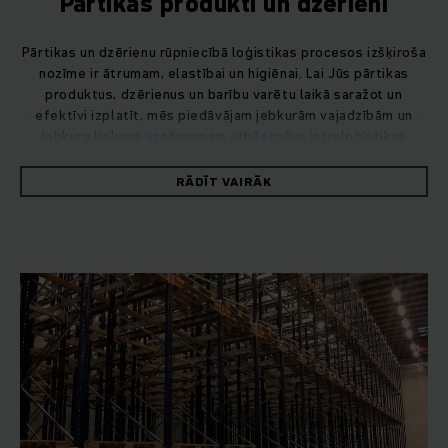
Pārtikas produkti un dzērieni
Pārtikas un dzērienu rūpniecībā loģistikas procesos izšķiroša
nozīme ir ātrumam, elastībai un higiēnai. Lai Jūs pārtikas
produktus, dzērienus un barību varētu laikā saražot un
efektīvi izplatīt, mēs piedāvājam jebkurām vajadzībām un
jebkura lieluma uzņēmumam atbilstošus intraloģistikas
risinājumus: no manuāli vadāmiem palešu ratiņiem līdz
automatizētai sistēmai.
RĀDĪT VAIRĀK