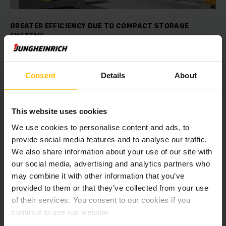
GREATER EFFICIENCY DUE TO COMPACT STORAGE
SYSTEMS
Multi-depth storage system saves space
and money
Consent
Details
About
There was no more space available for the 25 million
kilograms of breadcrumbs produced every year by Dutch
company ECS Paneermeel. We were able to provide the
This website uses cookies
necessary storage space and also improve efficiency with a
multi-depth storage system.
We use cookies to personalise content and ads, to
provide social media features and to analyse our traffic.
We also share information about your use of our site with
UZZINĀT VAIRĀK
our social media, advertising and analytics partners who
may combine it with other information that you’ve
provided to them or that they’ve collected from your use
of their services. You consent to our cookies if you
continue to use our website.