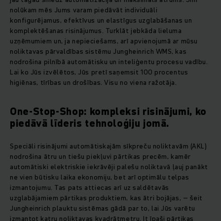
nolūkam mēs Jums varam piedāvāt individuāli
konfigurējamus, efektīvus un elastīgus uzglabāšanas un
komplektēšanas risinājumus. Turklāt jebkāda lieluma
uzņēmumiem un, ja nepieciešams, arī apvienojumā ar mūsu
noliktavas pārvaldības sistēmu Jungheinrich WMS, kas
nodrošina pilnībā automātisku un inteliģentu procesu vadību.
Lai ko Jūs izvēlētos, Jūs pretī saņemsit 100 procentus
higiēnas, tīrības un drošības. Visu no viena ražotāja.
One-Stop-Shop: kompleksi risinājumi, ko
piedāvā līderis tehnoloģiju jomā.
Speciāli risinājumi automātiskajām sīkpreču noliktavām (AKL)
nodrošina ātru un tiešu piekļuvi pārtikas precēm, kamēr
automātiski elektriskie iekrāvēji palešu noliktavā ļauj panākt
ne vien būtisku laika ekonomiju, bet arī optimālu telpas
izmantojumu. Tas pats attiecas arī uz saldētavās
uzglabājamiem pārtikas produktiem, kas ātri bojājas, – šeit
Jungheinrich plauktu sistēmas gādā par to, lai Jūs varētu
izmantot katru noliktavas kvadrātmetru. It īpaši pārtikas