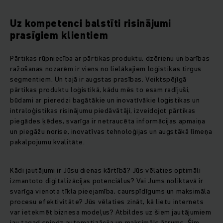
Uz kompetenci balstīti risinājumi
prasīgiem klientiem
Pārtikas rūpniecība ar pārtikas produktu, dzērienu un barības
ražošanas nozarēm ir viens no lielākajiem loģistikas tirgus
segmentiem. Un tajā ir augstas prasības. Veiktspējīgā
pārtikas produktu loģistikā, kādu mēs to esam radījuši,
būdami ar pieredzi bagātākie un inovatīvākie loģistikas un
intraloģistikas risinājumu piedāvātāji, izveidojot pārtikas
piegādes ķēdes, svarīga ir netraucēta informācijas apmaiņa
un piegāžu norise, inovatīvas tehnoloģijas un augstākā līmeņa
pakalpojumu kvalitāte.
Kādi jautājumi ir Jūsu dienas kārtībā? Jūs vēlaties optimāli
izmantoto digitalizācijas potenciālus? Vai Jums noliktavā ir
svarīga vienota tīkla pieejamība, caurspīdīgums un maksimāla
procesu efektivitāte? Jūs vēlaties zināt, kā lietu internets
var ietekmēt biznesa modeļus? Atbildes uz šiem jautājumiem
jau tagad sniedz automatizācija un maksimāls ātrums. Šim