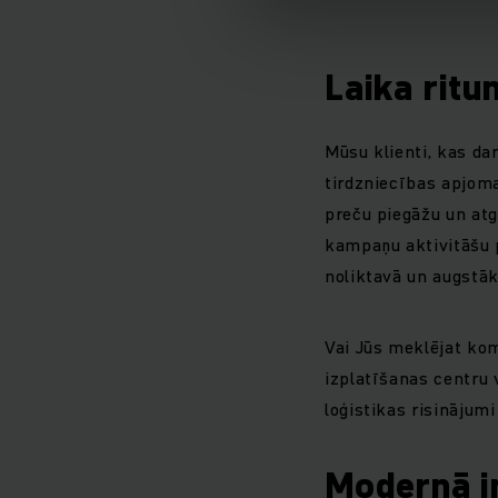
Laika ritu
Mūsu klienti, kas da
tirdzniecības apjoma
preču piegāžu un atg
kampaņu aktivitāšu 
noliktavā un augstā
Vai Jūs meklējat kom
izplatīšanas centru
loģistikas risinājumi
Modernā in