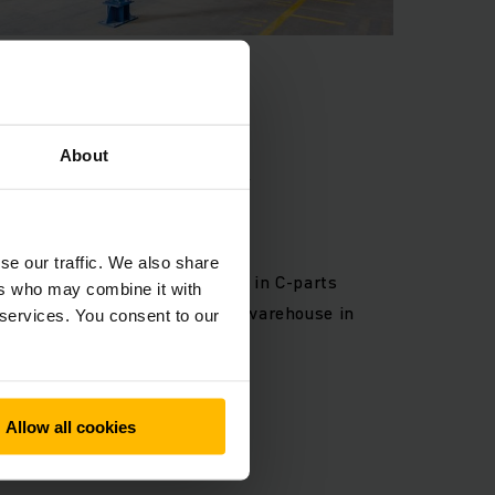
About
led, efficiency
se our traffic. We also share
 the leading service providers in C-parts
ers who may combine it with
ed and expanded the central warehouse in
 services. You consent to our
ch-based Company.
Allow all cookies