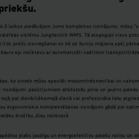
priekšu.
 4.0 laikos piedāvājam Jums kompleksu risinājumu: mūsu “
valdības sistēmu Jungheirich WMS. Tā atspoguļo visus pro
 līdz preču izsniegšanai un kā uz burvju mājiena spēj pārv
u šauro eju noliktavu ar automatizēti vadītiem transportlīdz
bas, ko sniedz mūsu speciāli mazumtirdzniecībai un vairum
as risinājumi: pasūtījumiem atbilstošu pilno un jaukto paleš
tajā pat dienā/nākamajā dienā vai profesionāla lielu atgri
ūsu ergonomiskie komplektēšanas risinājumi gādā par optim
ielāku drošību Jūsu noliktavā.
ildina plašs jaudīgu un energoefektīvu palešu ratiņu un ie