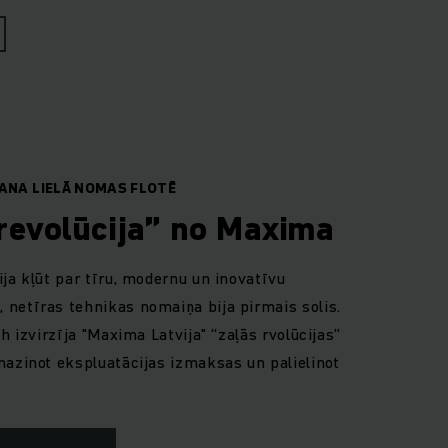
ŠANA LIELĀ NOMAS FLOTĒ
 revolūcija” no Maxima
ja kļūt par tīru, modernu un inovatīvu
netīras tehnikas nomaiņa bija pirmais solis.
h izvirzīja "Maxima Latvija" “zaļās rvolūcijas”
mazinot ekspluatācijas izmaksas un palielinot