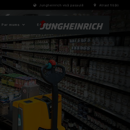
Jungheinrich visā pasaulē
Atrast filiāli
Par mums
E-Veikals