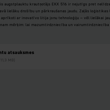
s augstplauktu krautņotājs EKX 516 ir nejutīgs pret nelīdze
tavā lielāku drošību un pārkraušanas jaudu. Zaļās loģistikas 
 aprīkoti ar inovatīvo litija jonu tehnoloģiju – vēl lielākai ja
enam mērķim: lai mazumtirdzniecība un vairumtirdzniecība 
entu atsauksmes
(11,3 MB)