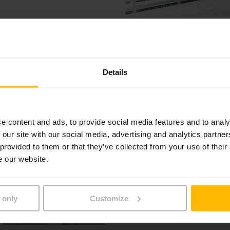
KELLER & KALMBACH
Details
Capacity doub
increased
e content and ads, to provide social media features and to analy
Keller & Kalmbach is one of
 our site with our social media, advertising and analytics partn
management. We construct
 provided to them or that they’ve collected from your use of their
Hilpoltstein for the Muni
e our website.
UZZINĀT VAIRĀK
 only
Customize