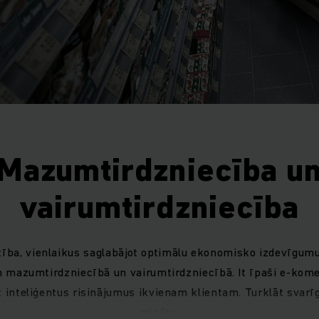
Mazumtirdzniecība u
vairumtirdzniecība
tība, vienlaikus saglabājot optimālu ekonomisko izdevīgum
 mazumtirdzniecībā un vairumtirdzniecībā. It īpaši e-komer
 inteliģentus risinājumus ikvienam klientam. Turklāt svarīga
minūte.