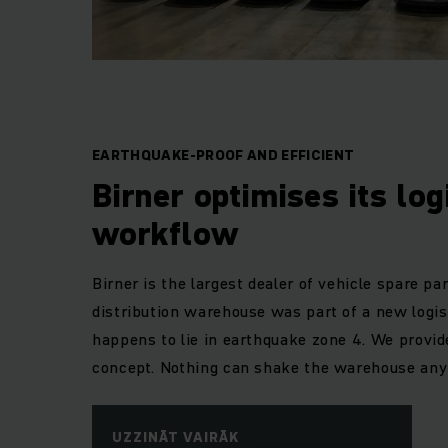
EARTHQUAKE-PROOF AND EFFICIENT
Birner optimises its log
workflow
Birner is the largest dealer of vehicle spare par
distribution warehouse was part of a new logisti
happens to lie in earthquake zone 4. We provi
concept. Nothing can shake the warehouse any
UZZINĀT VAIRĀK