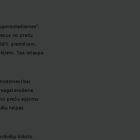
supersmadzenes",
cesus no preču
aldīt, piemēram,
ekļiem. Tas ietaupa
tirdzniecībai
u sagatavošana,
ezto preču apjomu
ālu telpas
krāvēju klāsts.