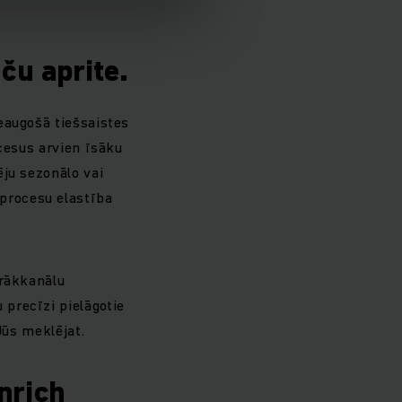
ču aprite.
eaugošā tiešsaistes
ocesus arvien īsāku
ēju sezonālo vai
procesu elastība
irākkanālu
precīzi pielāgotie
Jūs meklējat.
nrich