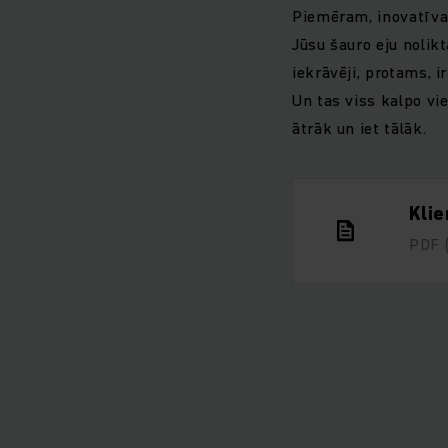
Piemēram, inovatīvai
Jūsu šauro eju nolik
iekrāvēji, protams, ir
Un tas viss kalpo vi
ātrāk un iet tālāk.
Kli
PDF