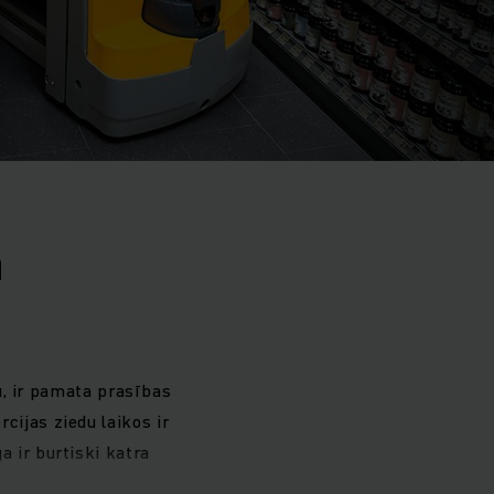
n
u, ir pamata prasības
cijas ziedu laikos ir
 ir burtiski katra