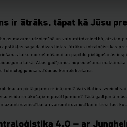
ms ir ātrāks, tāpat kā Jūsu pre
rbojas mazumtirdzniecībā un vairumtirdzniecībā, aizvien pi
 apstākļos sagaida divas lietas: ātrākus intraloģistikas pr
riešanas laiku nodrošināšanai un papildu pielāgošanās iesp
pieauguma laikā. Abos gadījumos nepieciešama maksimāla 
ko tehnoloģiju iesaistīšanās komplektēšanā.
pleksu un pielāgojamu risinājumu? Vai vēlaties izveidot va
 visu veidu ienākošajiem pasūtījumiem? Tādā gadījumā mūsu 
 mazumtirdzniecībai un vairumtirdzniecībai ir tieši tas, ko 
traloģistika 4.0 – ar Junghei