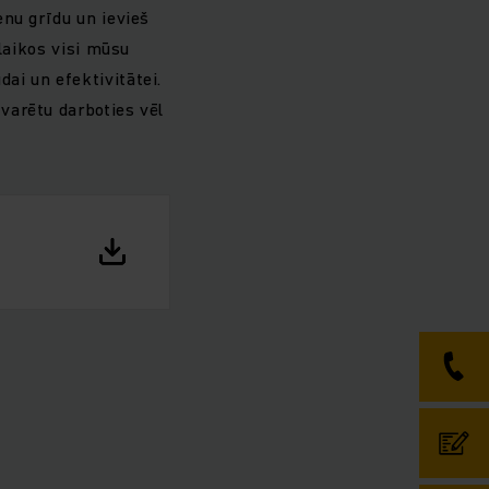
nu grīdu un ievieš
laikos visi mūsu
udai un efektivitātei.
varētu darboties vēl