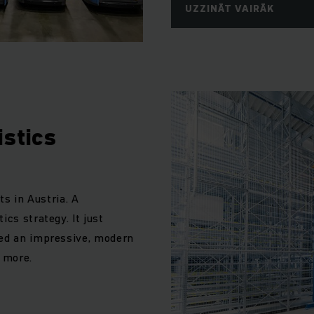
UZZINĀT VAIRĀK
istics
ts in Austria. A
cs strategy. It just
ded an impressive, modern
 more.