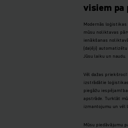
visiem pa 
Modernās loģistikas
mūsu noliktavas pār
ienākšanas noliktavā
(daļēji) automatizēt
Jūsu laiku un naudu.
Vēl dažas priekšrocī
izstrādātie loģistik
piegāžu iespējamība 
apstrāde. Turklāt m
izmantojumu un vēl l
Mūsu piedāvājumu pap