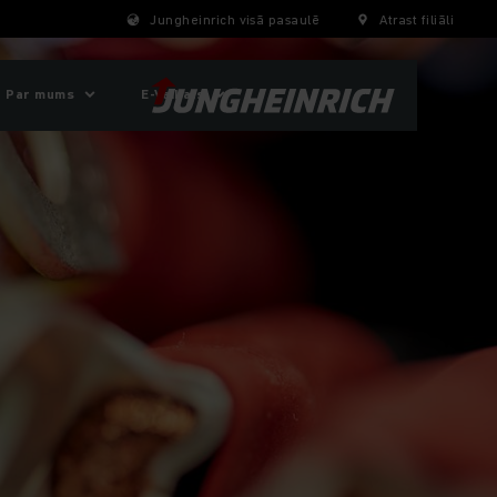
Jungheinrich visā pasaulē
Atrast filiāli
Par mums
E-Veikals