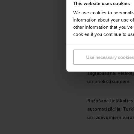
This website uses cookies
veidā nosakot jaunus
We use cookies to personalis
information about your use of
Precīzi pi
other information that you’ve
cookies if you continue to us
ražotāja
Maksimāli rūpīgi pr
Use necessary cookies
Jūsu elektroinstalāc
saglabāšanai vēlāka
un priekšlikumiem.
Ražošana lielākoties
automatizācija. Turk
un izdevumiem varam 