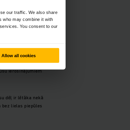
edzes esat arī Jūs.
se our traffic. We also share
ers who may combine it with
iena
 services. You consent to our
recīzi ņemam vērā
Allow all cookies
iskuma un elastības
Jūsu ierosinājumiem
u dēļ ir lētāka nekā
 bez lielas piepūles