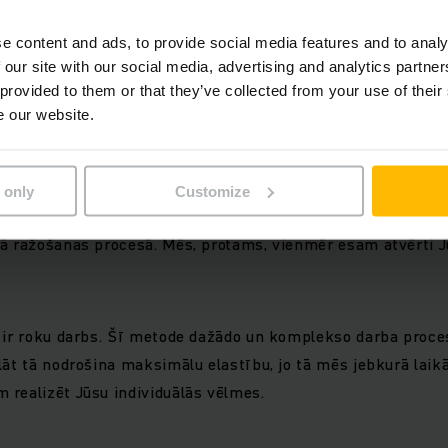
 standartus attiecīgajā nozarē. Ieguvēji no šīs bagātās pier
e content and ads, to provide social media features and to analy
 our site with our social media, advertising and analytics partn
elāgotas kabeļu sistēmas no v
 provided to them or that they’ve collected from your use of their
e our website.
ojektēšanai pievēršamies jau pašā tās sākumposmā. Mēs p
 only
Customize
ijai izvirzītās prasības un pastāvīgi sekojam līdzi ekonom
jā ražošanas procesā. Mēs, protams, vienmēr esam atvērti 
 ir roku darbs. Šī metode dažādo un komplekso darba proces
lāt tā nodrošina maksimālu elastību, jo tā mēs jebkurā laikā
realizēt Jūsu individuālās vēlmes.