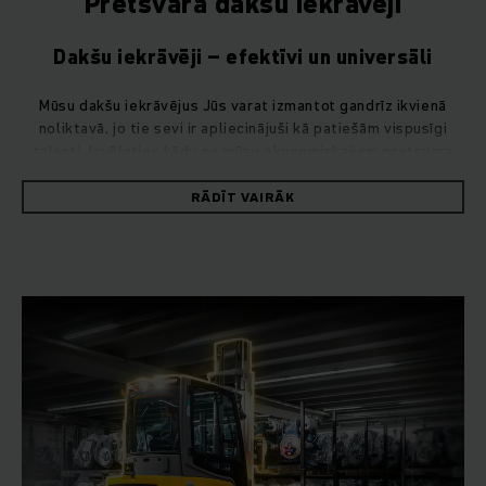
Pretsvara dakšu iekrāvēji
Dakšu iekrāvēji – efektīvi un universāli
Mūsu dakšu iekrāvējus Jūs varat izmantot gandrīz ikvienā
noliktavā, jo tie sevi ir apliecinājuši kā patiešām vispusīgi
talanti. Izvēloties kādu no mūsu ekonomiskajiem pretsvara
iekrāvējiem, Jūs nevarat kļūdīties.
RĀDĪT VAIRĀK
Jebkurām prasībām atbilstoši dakšu
iekrāvēji
Jūs meklējat lielu jaudu un vienlaikus arī ekonomisku
izdevīgumu? Mūsu dakšu iekrāvēji sniedz abus. Tie ir ļoti
manevrētspējīgi un droši nogādā kravas mērķī, gan strādājot
telpās, gan ārpus tām. Pateicoties to lielajai celtspējai,
pretsvara iekrāvējiem nekādas problēmas nesagādā arī
smagas kravas. Tie pavisam viegli var pacelt pat piecas
tonnas.