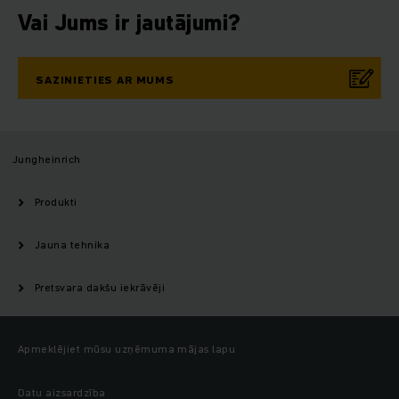
Vai Jums ir jautājumi?
SAZINIETIES AR MUMS
Jungheinrich
Produkti
Jauna tehnika
Pretsvara dakšu iekrāvēji
Apmeklējiet mūsu uzņēmuma mājas lapu
Datu aizsardzība