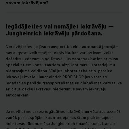
savam iekrāvējam?
Iegādājieties vai nomājiet iekrāvēju —
Jungheinrich iekrāvēju pārdošana.
Neraizējieties, ja jūsu transportlīdzekļu autoparkā joprojām
nav augstas veiktspējas iekrāvēja, kas var uzticami veikt
dažādus uzdevumus noliktavā. Jūs varat sazināties ar mūsu
specialistiem konsultantiem, aizpildot mūsu izstrādājumu
pieprasījuma veidlapu. Viņi jūs labprāt atbalstīs pareizo
iekrāvēju izvēlē. Jungheinrich PROFISHOP jūs varat arī
iegādāties papildu transportēšanas un glabāšanas kārbas, kā
arī citus dakšu iekrāvēju piederumus savam iekrāvēju
autoparkam.
Ja nevēlaties uzreiz iegādāties iekrāvēju un vēlaties uzzināt
vairāk par iespējām, kas ir pieejamas šiem praktiskajiem
noliktavas rīkiem, mūsu Jungheinrich finanšu konsultanti ir