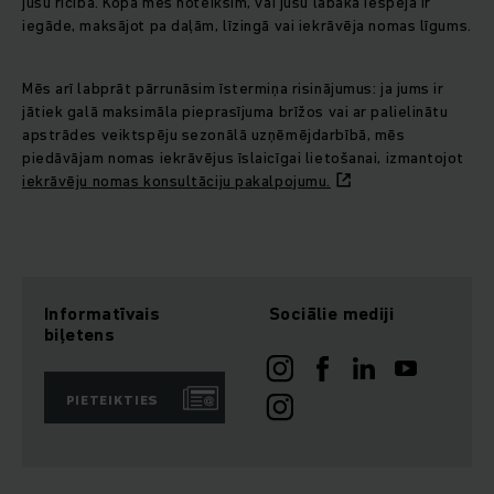
jūsu rīcībā. Kopā mēs noteiksim, vai jūsu labākā iespēja ir
iegāde, maksājot pa daļām, līzingā vai iekrāvēja nomas līgums.
Mēs arī labprāt pārrunāsim īstermiņa risinājumus: ja jums ir
jātiek galā maksimāla pieprasījuma brīžos vai ar palielinātu
apstrādes veiktspēju sezonālā uzņēmējdarbībā, mēs
piedāvājam nomas iekrāvējus īslaicīgai lietošanai, izmantojot
iekrāvēju nomas konsultāciju pakalpojumu.
Informatīvais
Sociālie mediji
biļetens
PIETEIKTIES