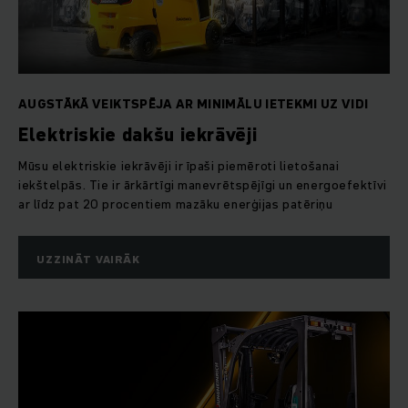
Šauro eju noliktavā Jūs vislabākos rezultātus sasniegsit ar
mūsu kompaktas konstrukcijas elektriskajiem pretsvara
iekrāvējiem. Pateicoties inovatīvajai trīsfāzu tehnoloģijai,
Jūsu ieguvums ir arī teicamas gaitas īpašības, liela
pārkraušanas jauda un zemas apkopes izmaksas. Papildus
AUGSTĀKĀ VEIKTSPĒJA AR MINIMĀLU IETEKMI UZ VIDI
tam reģeneratīvā bremzēšana iekrāvējiem dod papildu
Elektriskie dakšu iekrāvēji
enerģiju tā, ka Jūs ar vienu akumulatora uzlādi varat paveikt
vēl vairāk.
Mūsu elektriskie iekrāvēji ir īpaši piemēroti lietošanai
iekštelpās. Tie ir ārkārtīgi manevrētspējīgi un energoefektīvi
ar līdz pat 20 procentiem mazāku enerģijas patēriņu
UZZINĀT VAIRĀK