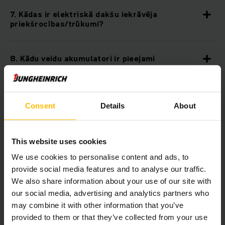
7. Kādas ir elektriskā dakšu iekrāvēja
priekšrocības/trūkumi?
8. Kādu veidu akumulatori ir pieejami
elektriskajiem iekrāvējiem?
9. Kādas ir iekšdedzes dzinēja iekrāvēju
Consent
Details
About
priekšrocības/trūkumi?
This website uses cookies
10. Kāda gāze/dzinējgāze ir nepieciešama
iekrāvējiem?
We use cookies to personalise content and ads, to
provide social media features and to analyse our traffic.
We also share information about your use of our site with
11. Kāda ir dakšu iekrāvēja celtspēja?
our social media, advertising and analytics partners who
may combine it with other information that you’ve
provided to them or that they’ve collected from your use