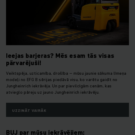
Ieejas barjeras? Mēs esam tās visas
pārvarējuši!
Veiktspēja, uzticamība, drošība – mūsu jaunie sākuma līmeņa
modeļi no EFG B sērijas piedāvā visu, ko varētu gaidīt no
Jungheinrich iekrāvēja. Un par pievilcīgām cenām, kas
atvieglo pāreju uz jauno Jungheinrich iekrāvēju.
UZZINĀT VAIRĀK
BUJ par mūsu iekrāvējiem: