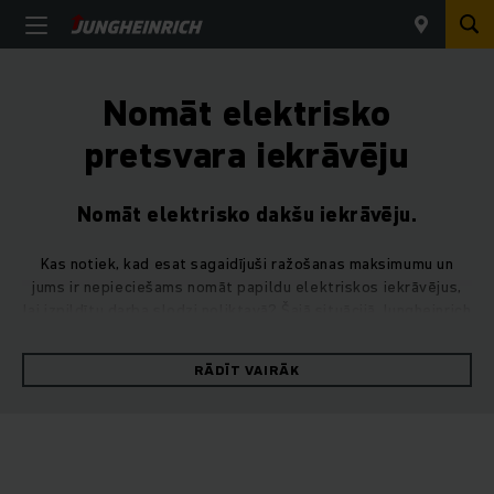
Nomāt elektrisko
pretsvara iekrāvēju
Nomāt elektrisko dakšu iekrāvēju.
Kas notiek, kad esat sagaidījuši ražošanas maksimumu un
jums ir nepieciešams nomāt papildu elektriskos iekrāvējus,
lai izpildītu darba slodzi noliktavā? Šajā situācijā Jungheinrich
tehnikas parks ir pieejams, lai nodrošinātu lai efektivitāte
nesamazinās un darbība turpinās vienmērīgi. Mūsu elektriskie
RĀDĪT VAIRĀK
pretsvara iekrāvēji var droši pārvadāt kravas līdz 5 t un tikt
galā ar pacelšanas augstumu līdz 7,5 m.
Jungheinrich elektrisko dakšu iekrāvēju
noma.