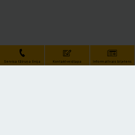
Servisa tālruņa līnija
Kontaktveidlapa
Informatīvais biļetens