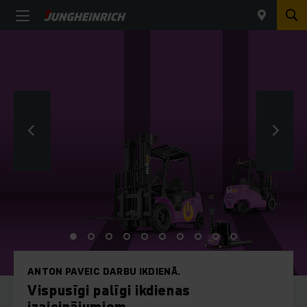
LABĀKIE KRAUTŅOTĀJI, KĀDUS JEBKAD ESAM
UZBŪVĒJUŠI
Jauna EJC-1i serija