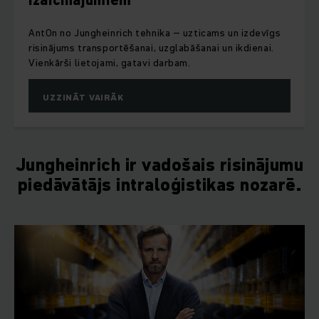
Revolūcija sākumlīmeņa segmentā - jaunā EJC-1i s
vīgs
pārsteidz ar savu kompaktumu un veiktspēju.
ai.
UZZINĀT VAIRĀK
Jungheinrich ir vadošais risinājumu
piedāvātājs intraloģistikas nozarē.