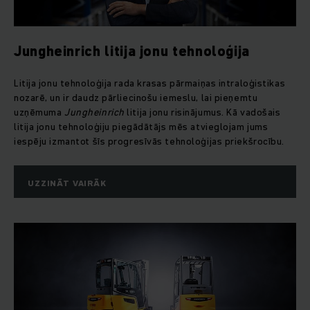
Jungheinrich litija jonu tehnoloģija
Litija jonu tehnoloģija rada krasas pārmaiņas intraloģistikas
nozarē, un ir daudz pārliecinošu iemeslu, lai pieņemtu
uzņēmuma
Jungheinrich
litija jonu risinājumus. Kā vadošais
litija jonu tehnoloģiju piegādātājs mēs atvieglojam jums
iespēju izmantot šīs progresīvās tehnoloģijas priekšrocību.
UZZINĀT VAIRĀK