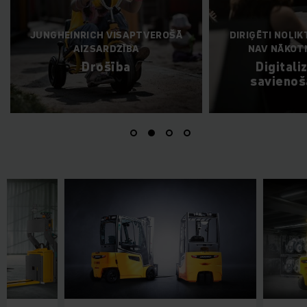
VEROŠĀ
DIRIĢĒTI NOLIKTAVAS PROCESI
NAV NĀKOTNES SAPNIS
Digitalizācija un
savienošana tīklā