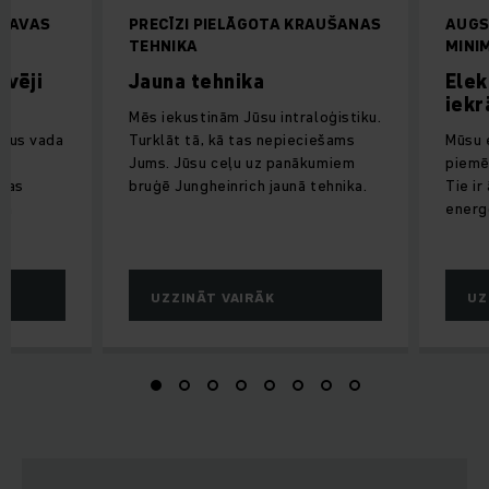
KTAVAS
PRECĪZI PIELĀGOTA KRAUŠANAS
AUGS
TEHNIKA
MINIM
āvēji
Jauna tehnika
Elek
iekr
Mēs iekustinām Jūsu intraloģistiku.
urus vada
Turklāt tā, kā tas nepieciešams
Mūsu e
a,
Jums. Jūsu ceļu uz panākumiem
piemēr
anas
bruģē Jungheinrich jaunā tehnika.
Tie ir
un
energ
UZZINĀT VAIRĀK
UZ