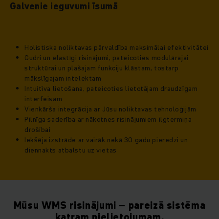
Galvenie ieguvumi īsumā
Holistiska noliktavas pārvaldība maksimālai efektivitātei
Gudri un elastīgi risinājumi, pateicoties modulārajai
struktūrai un plašajam funkciju klāstam, tostarp
mākslīgajam intelektam
Intuitīva lietošana, pateicoties lietotājam draudzīgam
interfeisam
Vienkārša integrācija ar Jūsu noliktavas tehnoloģijām
Pilnīga saderība ar nākotnes risinājumiem ilgtermiņa
drošībai
Iekšēja izstrāde ar vairāk nekā 30 gadu pieredzi un
diennakts atbalstu uz vietas
Mūsu WMS risinājumi – pareizā sistēma
katram pielietojumam.