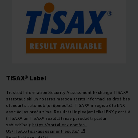
TISAX® Label
Trusted Information Security Assessment Exchange TISAX®:
starptautiski un nozares mērogā atzīts informācijas drošības
standarts automobiļu rūpniecībā. TISAX® ir reģistrēta ENX
asociācijas preču zīme. Rezultāti ir pieejami tikai ENX portālā
(TISAX® un TISAX® rezultāti nav paredzēti plašai
sabiedrībai):
https://portal.enx.com/en-
US/TISAX/tisaxassessmentresults/
Specifiskie rezultāti