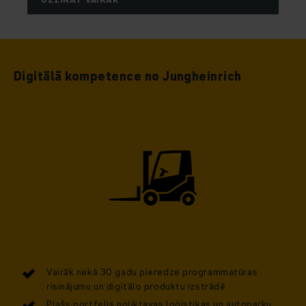
Digitālā kompetence no Jungheinrich
Vairāk nekā 30 gadu pieredze programmatūras
risinājumu un digitālo produktu izstrādē
Plašs portfelis noliktavas loģistikas un autoparku