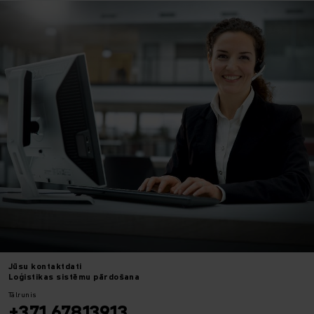
Jūsu
kontaktdati
Loģistikas sistēmu pārdošana
Tālrunis
+371 67813913