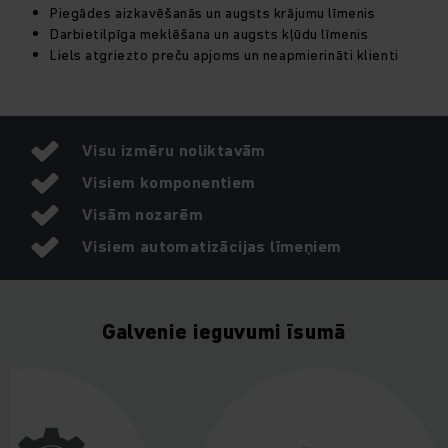
noliktavas darbinieka individuālos uzdevumus.
Piegādes aizkavēšanās un augsts krājumu līmenis
Darbietilpīga meklēšana un augsts kļūdu līmenis
Liels atgriezto preču apjoms un neapmierināti klienti
Tā ir vienkārši un intuitīvi lietojama, kā arī ārkārtīgi
caurspīdīga. Atklājiet mūsu noliktavas pārvaldības
programmatūras pilno potenciālu, lai ilgtermiņā palielinātu
efektivitāti, samazinātu izmaksas un pastāvīgi mazinātu
meklēšanas laikus, atgriešanu un kļūdu biežumu.
Visu izmēru noliktavām
Visiem komponentiem
Visām nozarēm
Visiem automatizācijas līmeņiem
Galvenie ieguvumi īsumā