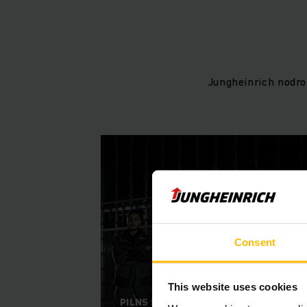
Jungheinrich nodro
Consent
This website uses cookies
PILNS SERVISS BOJĀJUMU GADĪJUMĀ