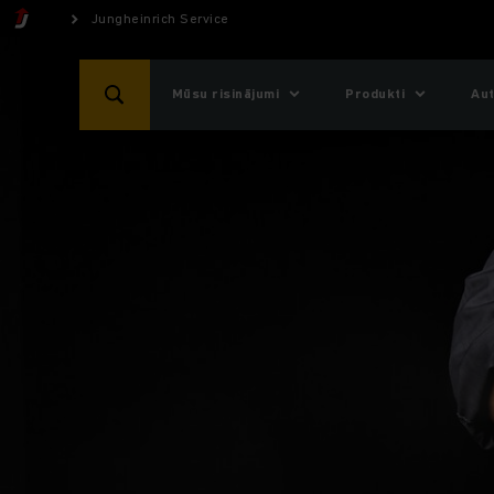
Jungheinrich Service
Mūsu risinājumi
Produkti
Aut