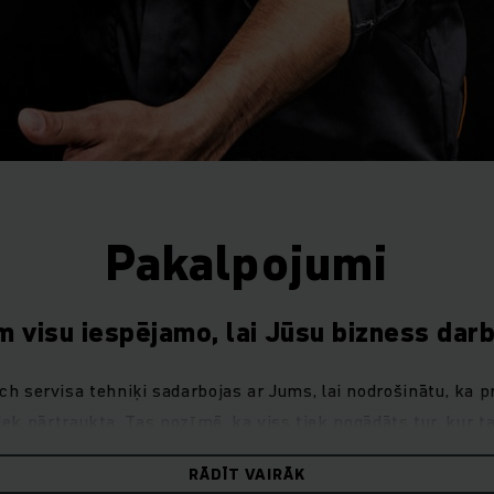
Pakalpojumi
 visu iespējamo, lai Jūsu bizness darbo
h servisa tehniķi sadarbojas ar Jums, lai nodrošinātu, ka 
ek pārtraukta. Tas nozīmē, ka viss tiek nogādāts tur, kur t
 Mūsu ekspertu komanda vienmēr ir gatava garantēt netraucēt
RĀDĪT VAIRĀK
drošību un elastīgumu sarežģītos apstākļos.