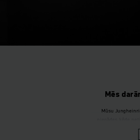
Mēs darām
Mūsu Jungheinric
piegādes ķēde neti
laikus un droši.