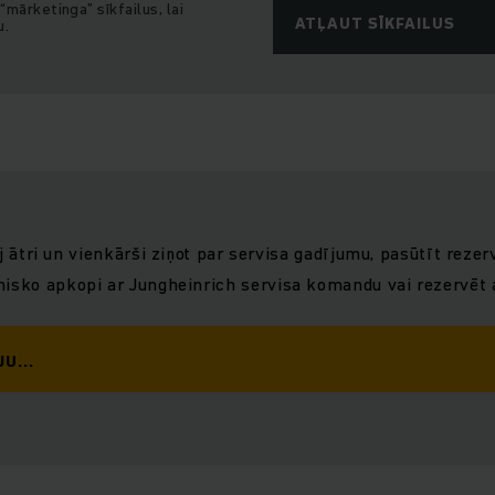
“mārketinga” sīkfailus, lai
ATĻAUT SĪKFAILUS
u.
 ātri un vienkārši ziņot par servisa gadījumu, pasūtīt rezerv
hnisko apkopi ar Jungheinrich servisa komandu vai rezervēt
U...