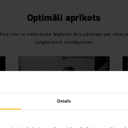
Optimāli aprīkots
šina visu no viena avota. Iegūstiet ātru pārskatu par mūsu
Jungheinrich risinājumiem.
Details
LABĀKA PLĀNOŠANA UN PILNĪGA