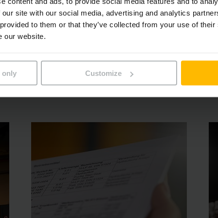
e content and ads, to provide social media features and to analy
IZMAKSU KONTROLE
 our site with our social media, advertising and analytics partn
Individuālie
 provided to them or that they’ve collected from your use of their
pakalpojumi iekšējai
e our website.
loģistikai
 only
Customize