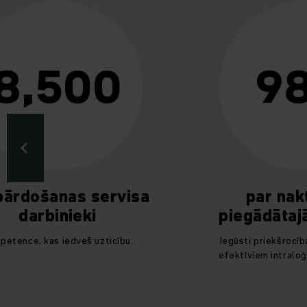
8,500
9
pārdošanas servisa
par nak
darbinieki
piegādāta
petence, kas iedveš uzticību.
Iegūsti priekšrocīb
efektīviem intraloģ