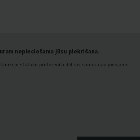
ralogistikas procesi kļūst arvien sarežģītāki un prasīgāki, 
einrich servisa, atbalsta un rezerves daļu loģistikas kom
 rūpējamies par to, lai nepatikšanas nenokļūtu līdz Jūsu du
ojumus, plašu drošības risinājumu klāstu, apmācības progr
uram nepieciešama jūsu piekrišana.
rezerves daļu piegādi visā pasaulē.
šreizējo sīkfailu preferenču dēļ šis saturs nav pieejams.
ch servisa punktos visā pasaulē ir pieejami dažādi Junghein
u, mobilo robotu vai pacelšanas platformu, varianti. Ja nega
at arī ātri un vienkārši sazināties ar mums. Turklāt mēs la
r Jungheinrich risinājumu finansēšanas iespējām. Mēs atrad
 kas ir ideāli pielāgots Jūsu vajadzībām. Tātad, kamēr Jūs r
biznesu, mēs parūpēsimies par pārējo!