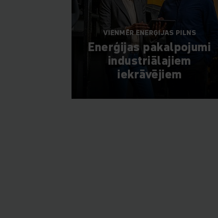
VIENMĒR ENERĢIJAS PILNS
Enerģijas pakalpojumi
industriālajiem
iekrāvējiem