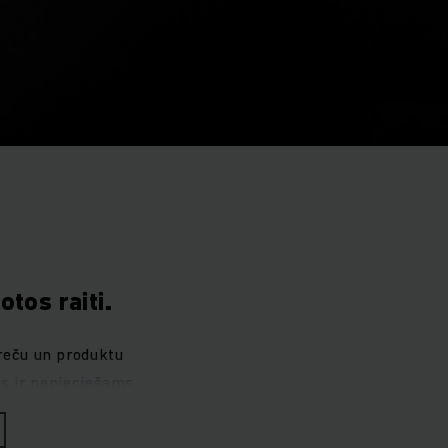
tos raiti.
preču un produktu
as ir nepieciešams,
u procesu norisi,