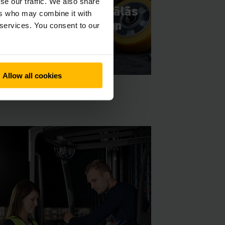
se our traffic. We also share
Jungheinrich oriģinālās
ers who may combine it with
rezerves daļas un
 services. You consent to our
piederumi
Allow all cookies