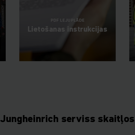
PDF LEJUPLĀDE
Lietošanas instrukcijas
Jungheinrich serviss skaitļos