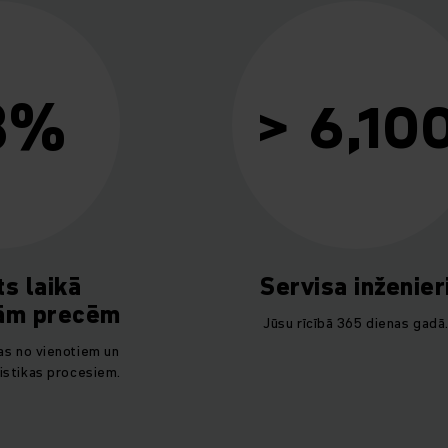
8%
> 6,10
ts laikā
Servisa inženier
jām precēm
Jūsu rīcībā 365 dienas gadā
as no vienotiem un
istikas procesiem.