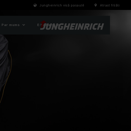
Jungheinrich visā pasaulē
Atrast filiāli
Par mums
E-Veikals