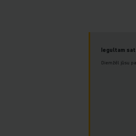
Pat tad, kad Jūsu int
spēcīgajām Jungh
iesaistāmies un
pielāgotus pakalp
Iegultam sat
Diemžēl jūsu pa
Turklāt Jungheinri
piemēram, iekrāvēj
problēmas, jūs var
konsultācijas pa
izdevīgu variantu,