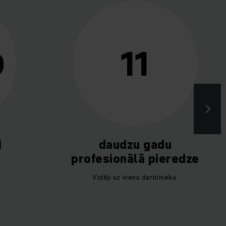
11
0
i
daudzu gadu
profesionālā pieredze
.
Vidēji uz vienu darbinieku.