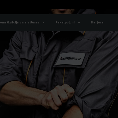
omatizācija un sistēmas
Pakalpojumi
Karjera