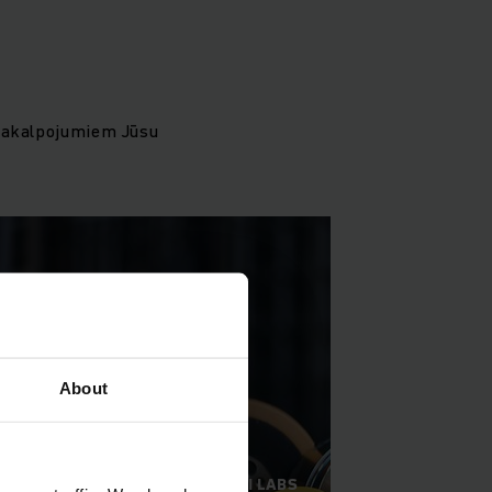
 pakalpojumiem Jūsu
About
TIKAI ORIĢINĀLS IR PIETIEKAMI LABS