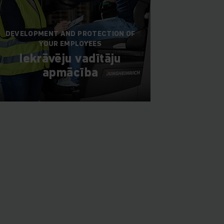
DEVELOPMENT AND PROTECTION OF
YOUR EMPLOYEES
Iekrāvēju vadītāju
apmācība