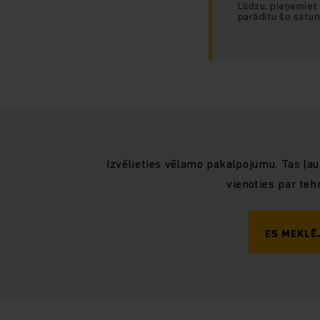
Lūdzu, pieņemiet 
parādītu šo satur
Izvēlieties vēlamo pakalpojumu. Tas ļauj
vienoties par te
ES MEKLĒJ