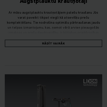
Augstplauktu krautņotāji
Ar mūsu augstplauktu krautņotājiem palešu kraušanu Jūs
varat paveikt tikpat viegli kā atsevišķu preču
komplektēšanu. Tie nodrošina optimālu pārkraušanas jaudu
un telpas izmantojumu, kas, ņemot vērā arvien pieaugošās
izmaksas un preču daudzveidību, ir būtiskas priekšrocības
loģistikā.
RĀDĪT VAIRĀK
Gatavi arī pilnībā automatizētai
izmantošanai
Pateicoties inteliģentiem automatizācijas komponentiem,
mūsu praksē pārbaudītie sērijveida transportlīdzekļi pārtop
par automatizēti vadītiem transportlīdzekļiem (AVT).
Mijiedarbībā ar inteliģentu programmatūru tie nodrošina
noliktavas ilgtspēju, paātrina procesus un paceļ efektivitāti
jaunā līmenī. Kā automatizācijas jomā kompetents partneris
mēs izplānojam un realizējam Jūsu vajadzībām pielāgotu
automatizēti vadītu transportlīdzekli, ar kuru Jūsu noliktavas