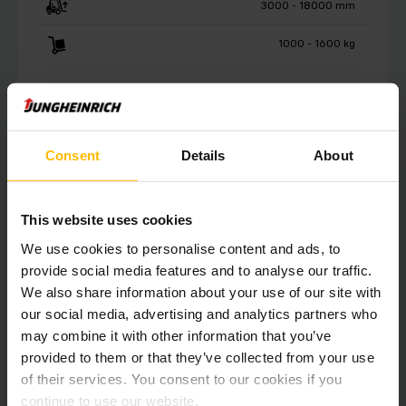
3000 - 18000 mm
1000 - 1600 kg
UZZINĀT VAIRĀK
Consent
Details
About
This website uses cookies
We use cookies to personalise content and ads, to
Mūsu augstplauktu krautņotāji: spēcīgs
provide social media features and to analyse our traffic.
sniegums un maksimāla drošība
We also share information about your use of our site with
our social media, advertising and analytics partners who
Ja Jums ir svarīga liela veiktspēja, mūsu elektriskie
may combine it with other information that you’ve
augstplauktu krautņotāji Jūs noteikti pārliecinās: pateicoties
provided to them or that they’ve collected from your use
enerģijas rekuperācijai un efektīvai enerģijas pārvaldībai,
iekrāvējus normālā darba režīmā iespējams izmantot pat ilgāk
of their services. You consent to our cookies if you
nekā divu maiņu garumā, un tas – bez akumulatora nomaiņas.
continue to use our website.