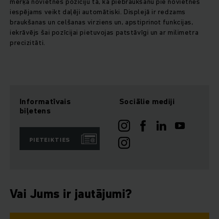
mērķa novietnes pozīciju tā, ka piebraukšanu pie novietnes
iespējams veikt daļēji automātiski. Displejā ir redzams
braukšanas un celšanas virziens un, apstiprinot funkcijas,
iekrāvējs šai pozīcijai pietuvojas patstāvīgi un ar milimetra
precizitāti.
Informatīvais
Sociālie mediji
biļetens
PIETEIKTIES
Vai Jums ir jautājumi?