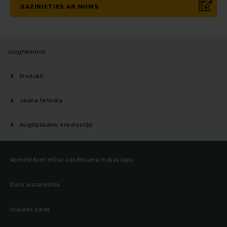
SAZINIETIES AR MUMS
Jungheinrich
Produkti
Jauna tehnika
Augstplauktu krautņotāji
Apmeklējiet mūsu uzņēmuma mājas lapu
Datu aizsardzība
Izlaides ziņas