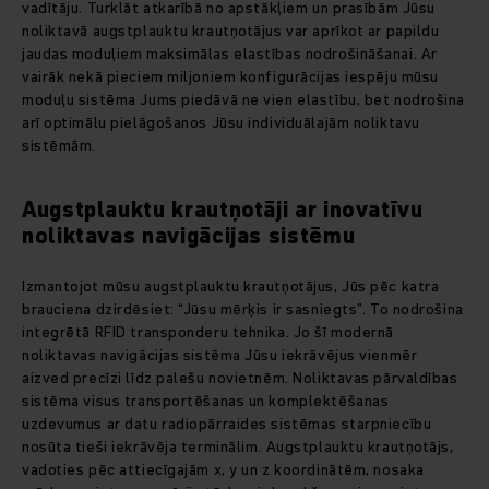
vadītāju. Turklāt atkarībā no apstākļiem un prasībām Jūsu
noliktavā augstplauktu krautņotājus var aprīkot ar papildu
jaudas moduļiem maksimālas elastības nodrošināšanai. Ar
vairāk nekā pieciem miljoniem konfigurācijas iespēju mūsu
moduļu sistēma Jums piedāvā ne vien elastību, bet nodrošina
arī optimālu pielāgošanos Jūsu individuālajām noliktavu
sistēmām.
Augstplauktu krautņotāji ar inovatīvu
noliktavas navigācijas sistēmu
Izmantojot mūsu augstplauktu krautņotājus, Jūs pēc katra
brauciena dzirdēsiet: “Jūsu mērķis ir sasniegts”. To nodrošina
integrētā RFID transponderu tehnika. Jo šī modernā
noliktavas navigācijas sistēma Jūsu iekrāvējus vienmēr
aizved precīzi līdz palešu novietnēm. Noliktavas pārvaldības
sistēma visus transportēšanas un komplektēšanas
uzdevumus ar datu radiopārraides sistēmas starpniecību
nosūta tieši iekrāvēja terminālim. Augstplauktu krautņotājs,
vadoties pēc attiecīgajām x, y un z koordinātēm, nosaka