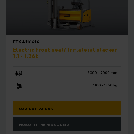
rentabilitāte palielinās gluži automātiski.
EFX 411/ 414
Electric front seat/ tri-lateral stacker
1.1 - 1.36t
3000 - 9000 mm
1100 - 1360 kg
UZZINĀT VAIRĀK
NOSŪTĪT PIEPRASĪJUMU