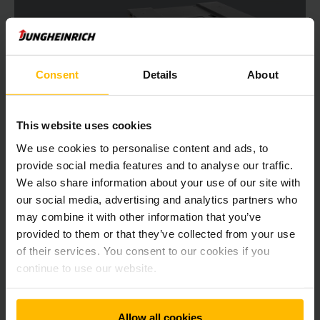
Pusautomātiska uzglabāšana “Shuttle” tipa
plauktā
Īpaši efektīvi “Shuttle” tipa plaukts darbojas, ja paletes
Consent
Details
About
atkārtoti jāievieto vai jāizņem no viena un tā paša palešu
Under Pallet Carrier (UPC)
kanāla. “Shuttle” tipa plaukts tiek pacelts uz apkalpojošā
Under Pallet Carrier 1,5t
iekrāvēja dakšām un ievietots palešu kanālā. Atrodoties
This website uses cookies
kanālā, tas bez apkalpojošā iekrāvēja palīdzības patstāvīgi
pabrauc zem kanālā esošajām paletēm. Pēc pirmās paletes
We use cookies to personalise content and ads, to
27 mm
novietošanas kanālā un pēc starta taustiņa nospiešanas
provide social media features and to analyse our traffic.
vadības terminālī vadības sistēma automātiski veic visas
We also share information about your use of our site with
1500 kg
nepieciešamās pārvietošanas un pacelšanas kustības.
our social media, advertising and analytics partners who
Ievietoto palešu pozīciju nosaka sensori, kuri nodrošina, lai
may combine it with other information that you’ve
jaunās paletes tiktu ievietotas un izkrautas, neradot
provided to them or that they’ve collected from your use
sadursmju risku. Kamēr pārvietojas transportieris, iekrāvēja
UZZINĀT VAIRĀK
of their services. You consent to our cookies if you
vadītājs var doties pēc nākamās paletes un sākt nākamo
ievietošanas procesu.
continue to use our website.
Ērti vadāms rokas radiovadības terminālis
Allow all cookies