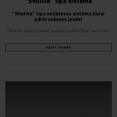
“Shuttle” tipa sistēma
“Shuttle” tipa noliktavas sistēma lielai
pārkraušanas jaudai
“Shuttle” plaukts sniedz daudzas priekšrocības: gan lielāku
pārkraušanas jaudu, pilnībā piepildot vai iztukšojot palešu
kanālu, gan palešu ievešanu noliktavā un izvešanu no
noliktavas bez jebkāda sadursmju riska, gan arī optimālu
RĀDĪT VAIRĀK
telpas izmantojumu, pateicoties mazam plauktu nodalījumu
augstumam.
Mūsu “Shuttle” tipa sistēmas, kas sastāv no transportiera,
apkalpojošā iekrāvēja un kanāla tipa plaukta, nodrošina
noliktavas platības konsekventu izmantojumu. Plaukts gan
augstumā, gan platumā nodrošina vietu daudziem palešu
kanāliem. Mazais augstums, kas nepieciešams katram kanāla
līmenim, nodrošina efektīvu noliktavas telpas augstuma
izmantošanu. Kā apkalpojošo iekrāvēju var izmantot jebkuru
Jungheinrich iekrāvēju ar pietiekamu atlikušo celtspēju.