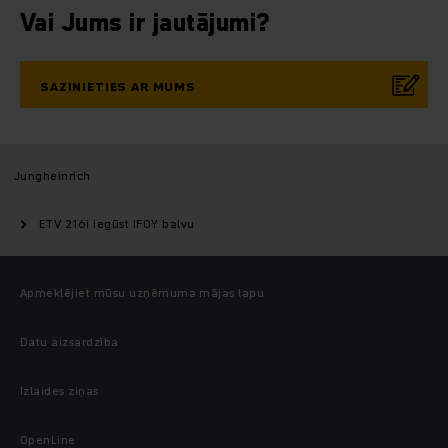
Vai Jums ir jautājumi?
SAZINIETIES AR MUMS
Jungheinrich
ETV 216i iegūst IFOY balvu
Apmeklējiet mūsu uzņēmuma mājas lapu
Datu aizsardzība
Izlaides ziņas
OpenLine