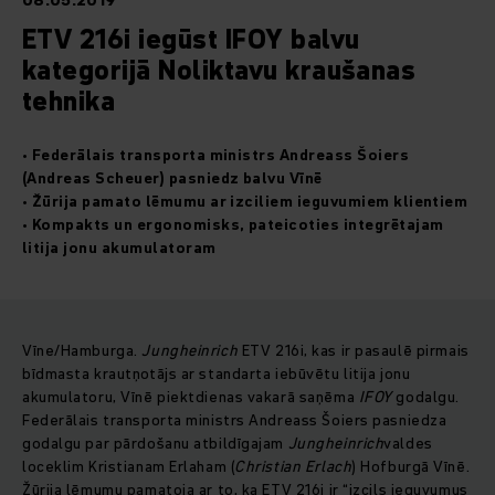
08.05.2019
ETV 216i iegūst IFOY balvu
kategorijā Noliktavu kraušanas
tehnika
• Federālais transporta ministrs Andreass Šoiers
(Andreas Scheuer) pasniedz balvu Vīnē
• Žūrija pamato lēmumu ar izciliem ieguvumiem klientiem
• Kompakts un ergonomisks, pateicoties integrētajam
litija jonu akumulatoram
Vīne/Hamburga.
Jungheinrich
ETV 216i, kas ir pasaulē pirmais
bīdmasta krautņotājs ar standarta iebūvētu litija jonu
akumulatoru, Vīnē piektdienas vakarā saņēma
IFOY
godalgu.
Federālais transporta ministrs Andreass Šoiers pasniedza
godalgu par pārdošanu atbildīgajam
Jungheinrich
valdes
loceklim Kristianam Erlaham (
Christian Erlach
) Hofburgā Vīnē.
Žūrija lēmumu pamatoja ar to, ka ETV 216i ir “izcils ieguvumus