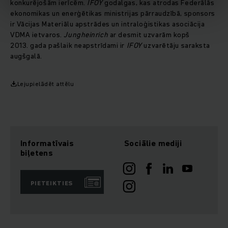
konkurējošām ierīcēm.
IFOY
godalgas, kas atrodas Federālās
ekonomikas un enerģētikas ministrijas pārraudzībā, sponsors
ir Vācijas Materiālu apstrādes un intraloģistikas asociācija
VDMA ietvaros.
Jungheinrich
ar desmit uzvarām kopš
2013. gada pašlaik neapstrīdami ir
IFOY
uzvarētāju saraksta
augšgalā.
Lejupielādēt attēlu
Informatīvais
Sociālie mediji
biļetens
PIETEIKTIES