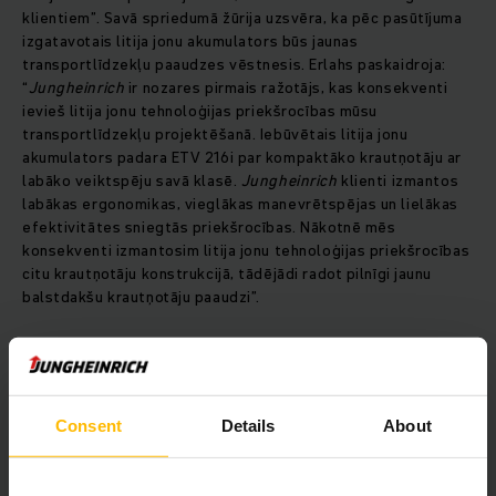
klientiem”. Savā spriedumā žūrija uzsvēra, ka pēc pasūtījuma
izgatavotais litija jonu akumulators būs jaunas
transportlīdzekļu paaudzes vēstnesis. Erlahs paskaidroja:
“
Jungheinrich
ir nozares pirmais ražotājs, kas konsekventi
ievieš litija jonu tehnoloģijas priekšrocības mūsu
transportlīdzekļu projektēšanā. Iebūvētais litija jonu
akumulators padara ETV 216i par kompaktāko krautņotāju ar
labāko veiktspēju savā klasē.
Jungheinrich
klienti izmantos
labākas ergonomikas, vieglākas manevrētspējas un lielākas
efektivitātes sniegtās priekšrocības. Nākotnē mēs
konsekventi izmantosim litija jonu tehnoloģijas priekšrocības
citu krautņotāju konstrukcijā, tādējādi radot pilnīgi jaunu
balstdakšu krautņotāju paaudzi”.
Pateicoties iebūvētajam litija jonu akumulatoram,
transportlīdzeklim ir īpaši kompakta konstrukcija, un tādējādi
tas nodrošina lielāku veiklību glabāšanas procesiem.
Consent
Details
About
ETV 216i operatoriem nodrošina lielāku kustību brīvību un
labāku skatu visapkārt, tāpēc tas ir īpaši ērti lietojams un
palīdz uzlabot drošību noliktavā. Turklāt ETV 216i būtiski