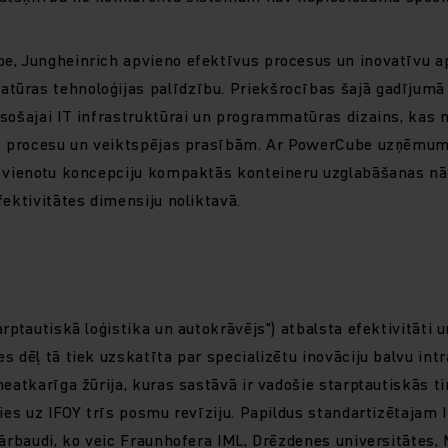
e, Jungheinrich apvieno efektīvus procesus un inovatīvu a
ūras tehnoloģijas palīdzību. Priekšrocības šajā gadījumā 
esošajai IT infrastruktūrai un programmatūras dizains, kas
uz procesu un veiktspējas prasībām. Ar PowerCube uzņēmum
n vienotu koncepciju kompaktās konteineru uzglabāšanas nā
fektivitātes dimensiju noliktavā.
rptautiskā loģistika un autokrāvējs") atbalsta efektivitāti u
 dēļ tā tiek uzskatīta par specializētu inovāciju balvu intr
neatkarīga žūrija, kuras sastāvā ir vadošie starptautiskās t
ties uz IFOY trīs posmu revīziju. Papildus standartizētajam 
pārbaudi, ko veic Fraunhofera IML, Drēzdenes universitātes