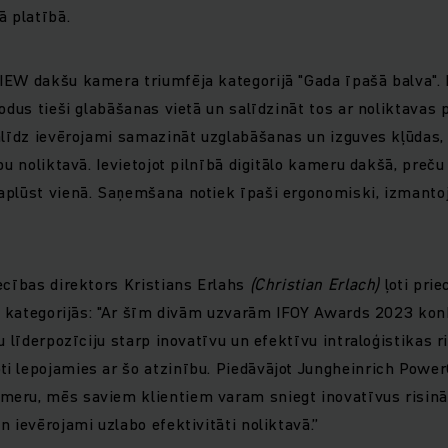
ā platībā.
IEW dakšu kamera triumfēja kategorijā "Gada īpašā balva".
kodus tieši glabāšanas vietā un salīdzināt tos ar noliktavas
alīdz ievērojami samazināt uzglabāšanas un izguves kļūdas, t
bu noliktavā. Ievietojot pilnībā digitālo kameru dakšā, preč
plūst vienā. Saņemšana notiek īpaši ergonomiski, izmantoj
ecības direktors Kristians Erlahs
(Christian Erlach)
ļoti pri
ās kategorijās: "Ar šīm divām uzvarām IFOY Awards 2023 ko
u līderpozīciju starp inovatīvu un efektīvu intraloģistikas 
i lepojamies ar šo atzinību. Piedāvājot Jungheinrich Powe
eru, mēs saviem klientiem varam sniegt inovatīvus risināj
 ievērojami uzlabo efektivitāti noliktavā.”