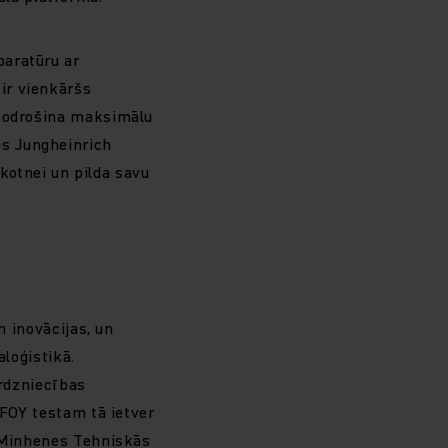
paratūru ar
ir vienkāršs
 nodrošina maksimālu
s Jungheinrich
kotnei un pilda savu
n inovācijas, un
aloģistikā.
irdzniecības
IFOY testam tā ietver
, Minhenes Tehniskās