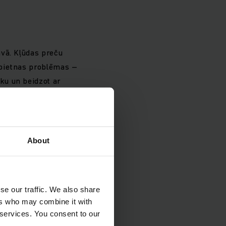
avā. Kļūdas preču
opietnas problēmas –
ku un beidzot ar
ņēmums Jungheinrich
kodus tieši
ju un precīzu
. Integrējot šo
About
ezervāciju un
se our traffic. We also share
joslas autotransporta
ers who may combine it with
WMS. Jungheinrich
 services. You consent to our
lektu. Tas dod