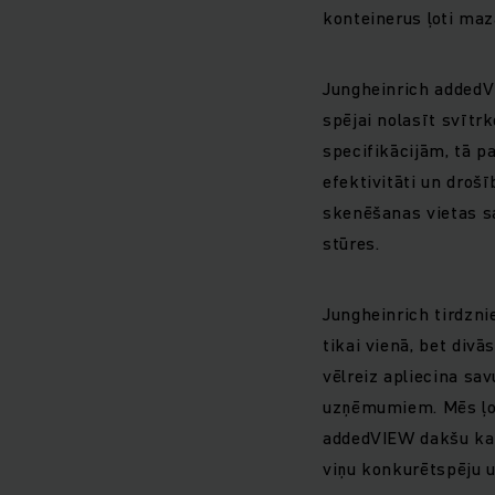
konteinerus ļoti maz
Jungheinrich addedV
spējai nolasīt svītr
specifikācijām, tā p
efektivitāti un drošī
skenēšanas vietas sa
stūres.
Jungheinrich tirdzni
tikai vienā, bet div
vēlreiz apliecina sav
uzņēmumiem. Mēs ļot
addedVIEW dakšu kam
viņu konkurētspēju un