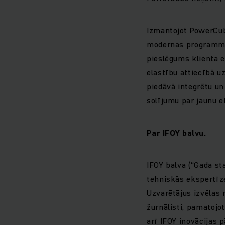
Izmantojot PowerCub
modernas programmat
pieslēgums klienta 
elastību attiecībā 
piedāvā integrētu u
solījumu par jaunu e
Par IFOY balvu.
IFOY balva (“Gada sta
tehniskās ekspertīzes
Uzvarētājus izvēlas 
žurnālisti, pamatojo
arī IFOY inovācijas 