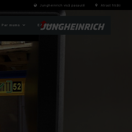
Jungheinrich visā pasaulē
Atrast filiāli
Par mums
E-Veikals