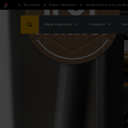
Par mums
Prese / Notikumi
Jungheinrich svin panā
Mūsu risinājumi
Produkti
Aut