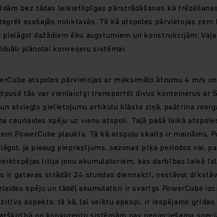
īdām bez tādas laikietilpīgas pārstrādāšanas kā frēzēšanas
integrēt esošajās noliktavās. Tā kā atspoles pārvietojas zem
i pielāgot dažādiem ēku augstumiem un konstrukcijām. Vaj
viduāli plānotai konveijeru sistēmai.
erCube atspoles pārvietojas ar maksimālo ātrumu 4 m/s un
pusē tās var vienlaicīgi transportēt divus konteinerus ar
un atvieglo pielietojumu artikulu klāsta ziņā, paātrina reor
na caurlaides spēju uz vienu atspoli. Tajā pašā laikā atspol
 zem PowerCube plaukta. Tā kā atspoļu skaits ir maināms, 
elāgot, ja pieaug pieprasījums, sezonas pīķa periodos vai, p
eiktspējas litija jonu akumulatoriem, kas darbības laikā īsla
es ir gatavas strādāt 24 stundas diennaktī, nestāvot dīkstā
laides spēju un tādēļ akumulatori ir svarīgs PowerCube izc
zitīvs aspekts: tā kā, lai veiktu apkopi, ir iespējams grīda
tšķirībā no konkurentu sistēmām nav nepieciešama speciā