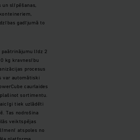
 un slīpēšanas,
 konteineriem,
adzības gadījumā to
 paātrinājumu līdz 2
 50 kg kravnesību
ganizācijas procesus
es var automātiski
PowerCube caurlaides
aplašinot sortimentu.
icīgi tiek uzlādēti
vē. Tas nodrošina
ilās veiktspējas
s līmenī atspoles no
la platforma.