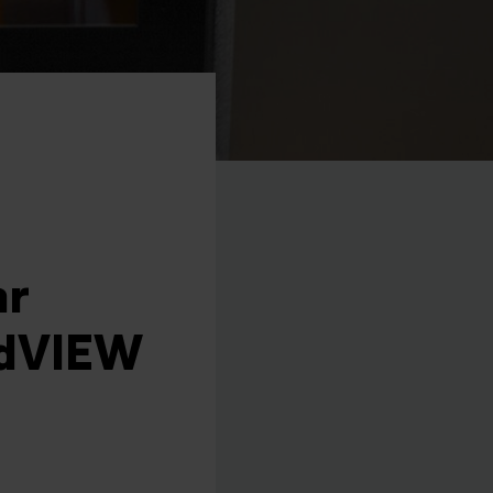
ar
edVIEW