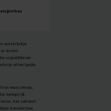
raloģistikas
 un autokrāvēja
 ar diviem
ube uzglabāšanas
nkciju attiecīgajās
īvai mazu detaļu,
ja kategorijā
inerus, kas sakrauti
idējas kravnesības