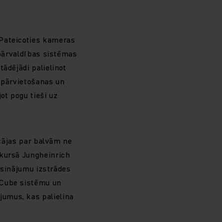
 Pateicoties kameras
 pārvaldības sistēmas
ādējādi palielinot
u pārvietošanas un
ot pogu tieši uz
ecājas par balvām ne
nkursā Jungheinrich
risinājumu izstrādes
rCube sistēmu un
umus, kas palielina