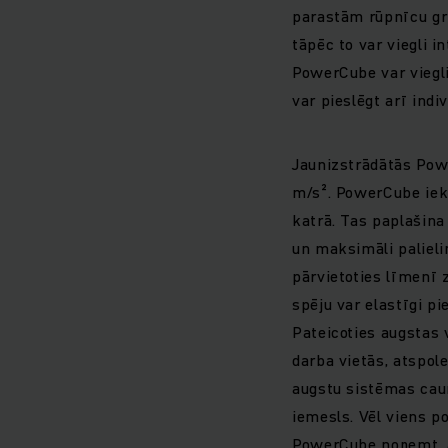
parastām rūpnīcu gr
tāpēc to var viegli 
PowerCube var viegl
var pieslēgt arī indi
Jaunizstrādātās Pow
m/s². PowerCube iekš
katrā. Tas paplašina 
un maksimāli palieli
pārvietoties līmenī
spēju var elastīgi pi
Pateicoties augstas v
darba vietās, atspol
augstu sistēmas caur
iemesls. Vēl viens po
PowerCube noņemt, a