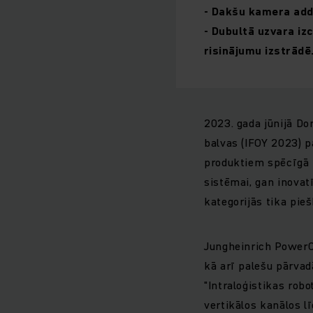
- Dakšu kamera add
- Dubultā uzvara izc
risinājumu izstrādē
2023. gada jūnijā Do
balvas (IFOY 2023) p
produktiem spēcīgā 
sistēmai, gan inovat
kategorijās tika pie
Jungheinrich PowerC
kā arī palešu pārva
"Intraloģistikas rob
vertikālos kanālos l