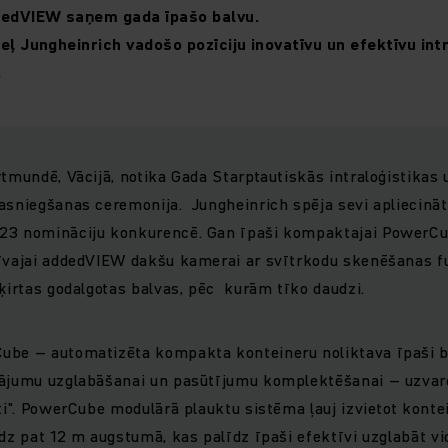
edVIEW saņem gada īpašo balvu.
eļ Jungheinrich vadošo pozīciju inovatīvu un efektīvu int
.
rtmundē, Vācijā, notika Gada Starptautiskās intraloģistikas
asniegšanas ceremonija. Jungheinrich spēja sevi apliecināt
23 nomināciju konkurencē. Gan īpaši kompaktajai PowerC
īvajai addedVIEW dakšu kamerai ar svītrkodu skenēšanas fu
šķirtas godalgotas balvas, pēc kurām tīko daudzi.
ube – automatizēta kompakta konteineru noliktava īpaši bl
dājumu uzglabāšanai un pasūtījumu komplektēšanai – uzvarē
oti". PowerCube modulārā plauktu sistēma ļauj izvietot konte
īdz pat 12 m augstumā, kas palīdz īpaši efektīvi uzglabāt v