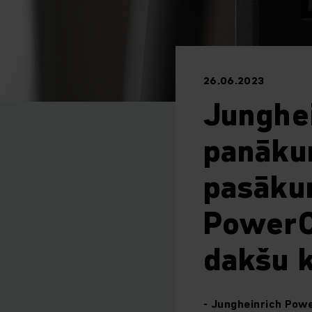
26.06.2023
Junghei
panāku
pasāku
PowerC
dakšu 
- Jungheinrich Powe