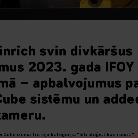
nrich svin divkāršus
mus 2023. gada IFOY
mā – apbalvojumus p
ube sistēmu un add
kameru.
rCube izcīna trofeju kategorijā "Intraloģistikas roboti”.