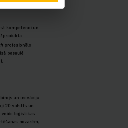
 iekrautu/izkrautu
gūst kompetenci un
l
produkta
ch
profesionālo
isā pasaulē
i.
birojs un inovāciju
ji 20 valstīs un
veido loģistikas
rtēšanas nozarēm,