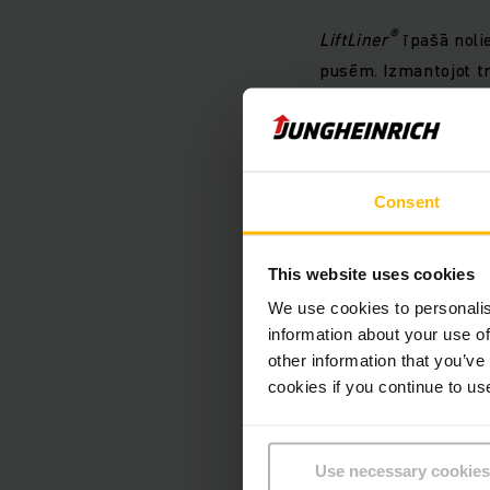
®
LiftLiner
īpašā nolie
pusēm. Izmantojot tr
ieviest elastību un e
transportēšanas noza
būtiski samazina iz
un transportlīdzekļu 
Consent
Kopumā Eiropas klie
This website uses cookies
gan rūpnieciskās, ga
We use cookies to personalis
kilogramiem. Vienlai
information about your use of
other information that you’ve
risinājumu attīstīša
cookies if you continue to us
350a
vilcēju. Papild
ekoloģiskus ieguvumu
izvairoties no tukša
Use necessary cookies