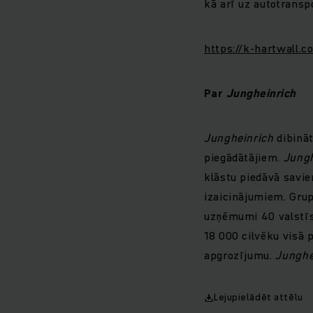
kā arī uz autotransp
https://k-hartwall.c
Par
Jungheinrich
Jungheinrich
dibināt
piegādātājiem.
Jungh
klāstu piedāvā savie
izaicinājumiem. Gru
uzņēmumi 40 valstīs
18 000 cilvēku visā 
apgrozījumu.
Junghe
Lejupielādēt attēlu