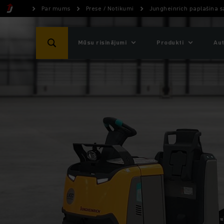
Par mums
Prese / Notikumi
Jungheinrich paplašina sa
Mūsu risinājumi
Produkti
Aut