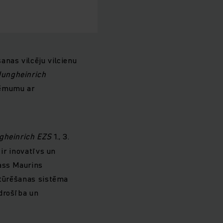
anas vilcēju vilcienu
Jungheinrich
zņēmumu ar
gheinrich EZS
1., 3.
 ir inovatīvs un
iass Maurins
stūrēšanas sistēma
drošība un