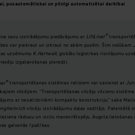
, pusautomātiskai un pilnīgi automatizētai darbībai
®
ina savu izstrādājumu piedāvājumu ar
LiftLiner
transportēš
abes var piekraut un izkraut no abām pusēm. Šim nolūkam
ijas uzņēmumu
K.Hartwall
, globālu loģistikas risinājumu u
nesēju izgatavošanas pieredzi.
®
ner
transportēšanas sistēmas ratiņiem var savienot ar
Jun
skajiem vilcējiem. “Transportēšanas vilcēju vilcienu sistēma
inājums ar nesalīdzināmi kompaktu konstrukciju,” saka Mat
ungheinrich
vilcēju izstrādājumu daļas vadītājs. Patentētā 
eziena rādiusu un izcilu manevrētspēju. Augsta lietošanas 
mas galvenās īpašības.