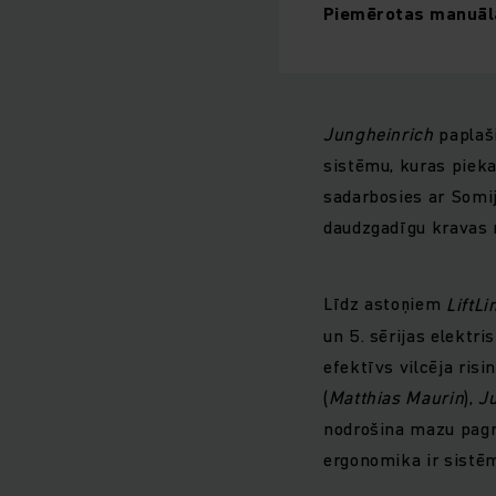
Piemērotas manuālai
Jungheinrich
paplaš
sistēmu, kuras piek
sadarbosies ar Som
daudzgadīgu kravas 
Līdz astoņiem
LiftLi
un 5. sērijas elektri
efektīvs vilcēja ris
(
Matthias Maurin
),
J
nodrošina mazu pagri
ergonomika ir sistē