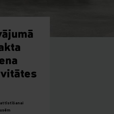
vājumā
akta
iena
ivitātes
attīstīšanai
 pusēm