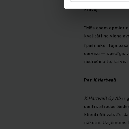
režīmā (t. s. piena 
kravu).
“Mēs esam apmierinā
kvalitāti no viena a
īpašnieks. Tajā pašā
servisu — spēcīga, 
nodrošina to, ka visi
Par
K.Hartwall
K.Hartwall Oy Ab
ir 
centrs atrodas Sēder
klienti 65 valstīs. 
nākotni. Uzņēmums k