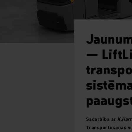
Jaunum
— LiftL
transpo
sistēma
paaugs
Sadarbība ar
K.Hart
Transportēšanas vi