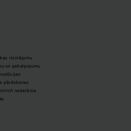
ikas risinājumu
ēmu un pakalpojumu
evolūcijas
ās pārdošanas
inrich
nodarbina
as