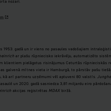
orta nozari.
om
s 1953. gadā un ir viens no pasaules vadošajiem intraloģist
einrich
ar plašu rūpniecisko iekrāvēju, automatizēto sist
m klientiem pielāgotus risinājumus Ceturtās rūpnieciskās r
pas galvenā mītnes vieta ir Hamburgā, to pārstāv pašu tieš
, kā arī partneru uzņēmumi vēl aptuveni 80 valstīs.
Junghe
pasaulē un 2020. gadā sasniedza 3,81 miljardu eiro pārdošan
inrich
akcijas reģistrētas
MDAX
biržā.