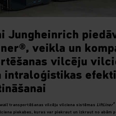
i Jungheinrich piedā
iner®, veikla un komp
rtēšanas vilcēju vilc
 intraloģistikas efekt
tināšanai
®
wall
transportēšanas vilcēju vilciena sistēmas
LiftLiner
lciena piekabes, kuras var piekraut un izkraut no abām