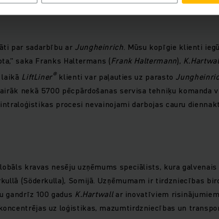
savākšanas metode, kad transportlīdzeklis bieži apstājas, lai
ti par sadarbību ar
Jungheinrich
. Mūsu kopīgie klienti ie
vota,” saka Franks Haltermans (
Frank Haltermann
),
K.Hartwal
®
 laikā
LiftLiner
klienti var paļauties uz parasto
Jungheinri
vairāk nekā 5700 pēcpārdošanas servisa tehniķu komanda v
 intraloģistikas procesi nevainojami darbojas cauru diennakt
globāls kravas nesēju uzņēmums speciālists, kura galvenais 
kullā (Söderkulla), Somijā. Uzņēmumam ir tirdzniecības biro
Jau gandrīz 100 gadus
K.Hartwall
ar inovatīviem risinājumiem 
oncentrējas uz loģistikas, mazumtirdzniecības un transpo