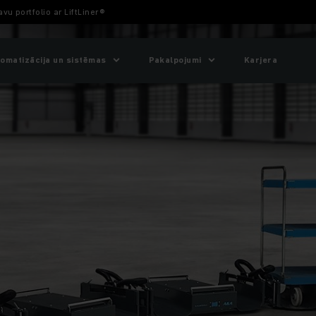
vu portfolio ar LiftLiner®
omatizācija un sistēmas
Pakalpojumi
Karjera