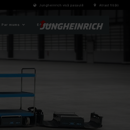
Jungheinrich visā pasaulē
Atrast filiāli
Par mums
E-Veikals