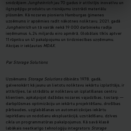
snidzējiem
Jungheinrich
jau 70 gadus ir attīstījis inovatīvu un
ilgtspējīgu produktu un risinājumu izstrādi materiālu
plūsmām. Kā nozares pionieris Hamburgas ģimenes
uzņēmums ir apņēmies radīt nākotnes noliktavu. 2021. gadā
Jungheinrich
un tā vairāk nekā 19 000 darbinieku radīja
ieņēmumus 4,24 miljardu eiro apmērā. Globālais tīkls aptver
11 rūpnīcu un 41 pakalpojumu un tirdzniecības uzņēmumu.
Akcijas ir iekļautas
MDAX
.
Par Storage Solutions
Uzņēmums
Storage Solutions
dibināts 1978. gadā,
galvenokārt kā jaunu un lietotu noliktavu iekārtu izplatītājs, ir
attīstījies, lai strādātu ar noliktavu un izplatīšanas centru
klientiem, apkalpojot dažādas nozares vajadzības, tostarp —
darbplūsmas optimizāciju un iekārtu projektēšanu, drošības
pārbaudes, uzglabāšanas un automatizācijas iekārtu
iepirkšanu un nodošanu ekspluatācijā, uzstādīšanu, dzīves
cikla un programmatūras pakalpojumus. Kā savā klasē
labākais neatkarīgo tehnoloģiju integrators
Storage