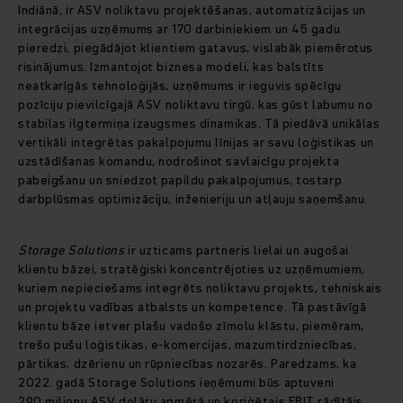
Indiānā, ir ASV noliktavu projektēšanas, automatizācijas un
integrācijas uzņēmums ar 170 darbiniekiem un 45 gadu
pieredzi, piegādājot klientiem gatavus, vislabāk piemērotus
risinājumus. Izmantojot biznesa modeli, kas balstīts
neatkarīgās tehnoloģijās, uzņēmums ir ieguvis spēcīgu
pozīciju pievilcīgajā ASV noliktavu tirgū, kas gūst labumu no
stabilas ilgtermiņa izaugsmes dinamikas. Tā piedāvā unikālas
vertikāli integrētas pakalpojumu līnijas ar savu loģistikas un
uzstādīšanas komandu, nodrošinot savlaicīgu projekta
pabeigšanu un sniedzot papildu pakalpojumus, tostarp
darbplūsmas optimizāciju, inženieriju un atļauju saņemšanu.
Storage Solutions
ir uzticams partneris lielai un augošai
klientu bāzei, stratēģiski koncentrējoties uz uzņēmumiem,
kuriem nepieciešams integrēts noliktavu projekts, tehniskais
un projektu vadības atbalsts un kompetence. Tā pastāvīgā
klientu bāze ietver plašu vadošo zīmolu klāstu, piemēram,
trešo pušu loģistikas, e-komercijas, mazumtirdzniecības,
pārtikas, dzērienu un rūpniecības nozarēs. Paredzams, ka
2022. gadā Storage Solutions ieņēmumi būs aptuveni
290 miljonu ASV dolāru apmērā un koriģētais EBIT rādītājs