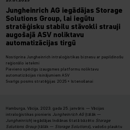
25.01.2023
Jungheinrich AG iegādājas Storage
Solutions Group, lai iegūtu
stratēģisku stabilu stāvokli strauji
augošajā ASV noliktavu
automatizācijas tirgū
Nostiprina Jungheinrich intraloģistikas biznesu ar papildinošu
reģionālo ietekmi
Pievieno spēcīgu izaugsmes platformu noliktavu
automatizācijas risinājumiem ASV
Svarīgs posms stratēģijas 2025+ īstenošanai
Hamburga, Vācija, 2023. gada 25. janvāris — Vācijas
intraloģistikas pionieris
Jungheinrich AG
(tālāk —
Jungheinrich
) iegādājas Indiānas štatā bāzēto
Storage
Solutions Group
(tālāk —
Storage Solutions
), vadošo plauktu