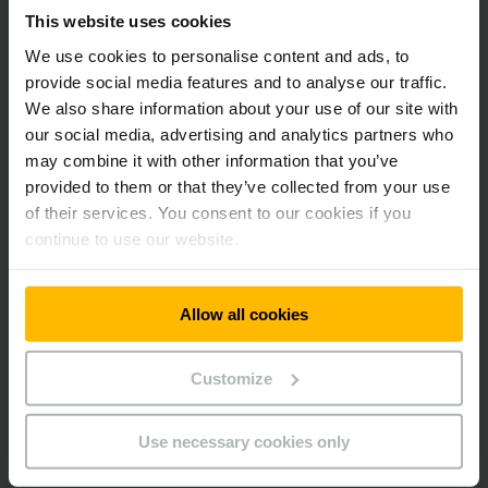
Jungheinrich
valde un uzraudzības padome ir apstiprinājusi
This website uses cookies
darījumu. Iegādes pabeigšana, kas paredzēta 2023. gada
We use cookies to personalise content and ads, to
otrajā ceturksnī, ir atkarīga no parastajiem darījumu
provide social media features and to analyse our traffic.
slēgšanas nosacījumiem, tostarp apvienošanās kontroles
We also share information about your use of our site with
atļaujas saņemšanas Amerikas Savienotajās Valstīs.
our social media, advertising and analytics partners who
may combine it with other information that you’ve
Morgan Stanley & Co. International plc
ir
Jungheinrich
provided to them or that they’ve collected from your use
finanšu konsultants, un
Freshfields Bruckhaus Deringer
of their services. You consent to our cookies if you
darbojas kā juridiskais konsultants, bet
Deloitte
ir sniedzis
continue to use our website.
atbalstu uzticamības pārbaudes procesā. Firma
Baird
iecelta
par
Storage Solutions
finanšu konsultantu, bet
Goodwin
Procter LLP
rīkojas kā juridiskais konsultants.
Allow all cookies
Customize
Par Jungheinrich
Use necessary cookies only
Kā viens no pasaules vadošajiem intraloģistikas risinājumu