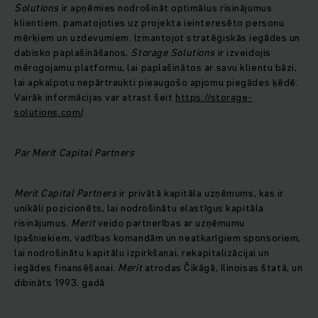
Solutions
ir apņēmies nodrošināt optimālus risinājumus
klientiem, pamatojoties uz projekta ieinteresēto personu
mērķiem un uzdevumiem. Izmantojot stratēģiskās iegādes un
dabisko paplašināšanos,
Storage Solutions
ir izveidojis
mērogojamu platformu, lai paplašinātos ar savu klientu bāzi,
lai apkalpotu nepārtraukti pieaugošo apjomu piegādes ķēdē.
Vairāk informācijas var atrast šeit
https://storage-
solutions.com/
.
Par Merit Capital Partners
Merit Capital Partners
ir privātā kapitāla uzņēmums, kas ir
unikāli pozicionēts, lai nodrošinātu elastīgus kapitāla
risinājumus.
Merit
veido partnerības ar uzņēmumu
īpašniekiem, vadības komandām un neatkarīgiem sponsoriem,
lai nodrošinātu kapitālu izpirkšanai, rekapitalizācijai un
iegādes finansēšanai.
Merit
atrodas Čikāgā, Ilinoisas štatā, un
dibināts 1993. gadā.