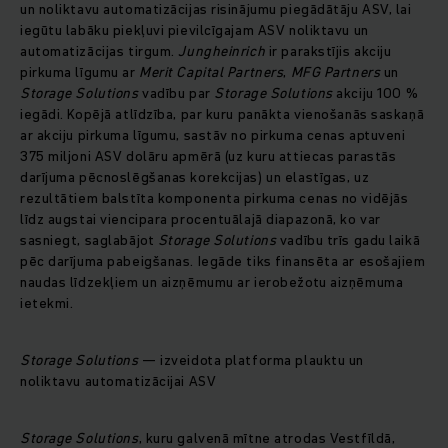
un noliktavu automatizācijas risinājumu piegādātāju ASV, lai
iegūtu labāku piekļuvi pievilcīgajam ASV noliktavu un
automatizācijas tirgum.
Jungheinrich
ir parakstījis akciju
pirkuma līgumu ar
Merit Capital Partners
,
MFG Partners
un
Storage Solutions
vadību par
Storage Solutions
akciju 100 %
iegādi. Kopējā atlīdzība, par kuru panākta vienošanās saskaņā
ar akciju pirkuma līgumu, sastāv no pirkuma cenas aptuveni
375 miljoni ASV dolāru apmērā (uz kuru attiecas parastās
darījuma pēcnoslēgšanas korekcijas) un elastīgas, uz
rezultātiem balstīta komponenta pirkuma cenas no vidējās
līdz augstai viencipara procentuālajā diapazonā, ko var
sasniegt, saglabājot
Storage Solutions
vadību trīs gadu laikā
pēc darījuma pabeigšanas. Iegāde tiks finansēta ar esošajiem
naudas līdzekļiem un aizņēmumu ar ierobežotu aizņēmuma
ietekmi.
Storage Solutions
— izveidota platforma plauktu un
noliktavu automatizācijai ASV
Storage Solutions
, kuru galvenā mītne atrodas Vestfīldā,