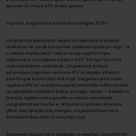
aptuveni 34 miljoni ASV dolāru apmērā.
Stiprinot
Jungheinrich
atbilstoši stratēģijai 2025+
Jungheinrich
gadījumā šī iegāde ļoti papildina tā globālo
ietekmi un vēl vairāk nostiprinās uzņēmuma pozīcijas tirgū. Tā
ir unikāla iespēja iekļūt lielā un strauji augošā tirgus
segmentā ar stratēģisku atbalstu ASV.
Storage Solutions
tirgus pārklājums nodrošinās
Jungheinrich
piekļuvi
galvenajiem loģistikas centriem ASV un iespēju atbalstīt
savu Eiropas klientu bāzi šajā tirgū. Izaugsmes platformas
iegūšana ASV arī nodrošina papildu potenciālu vidējā termiņā,
lai paplašinātu klātbūtni blakus esošajās valstīs — Kanādā un
Meksikā. Iegāde notiks paralēli un nekādi neietekmēs
Jungheinrich
partnerību ar
Mitsubishi Logisnext Americas
(
MLA
), kas joprojām būs vienīgais
Jungheinrich
partneris
Ziemeļamerikas dakšu krautņotāju tirgū.
Apvienojot abu partneru zināšanas un iespējas,
Jungheinrich