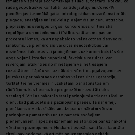
izmaiņas vispārējā ekonomiskajā situācijā, tostarp ietekmi, ko
rada ģeopolitiskie konflikti, parādu jautājumi, Covid-19
pandēmijas turpmākā gaita, intraloģistikas nozarē, materiālu
piegādē, enerģijas un izejvielu pieejamība un cenu attīstība,
pieprasījums svarīgos tirgos, konkurences un tiesiskā
regulējuma un noteikumu attīstība, valūtas maiņas un
procentu likmes, kā arī nepabeigto vai nākotnes tiesvedību
iznākums. Ja piemēro šīs vai citas nenoteiktības vai
nezināmus faktorus vai ja pieņēmumi, uz kuriem balstās šie
apgalvojumi, izrādās nepatiesi, faktiskie rezultāti var
ievērojami atšķirties no minētajiem vai netiešajiem
rezultātiem. Tāpēc visi uz nākotni vērstie apgalvojumi nav
jāuzskata par nākotnes darbības vai rezultātu garantiju,
turklāt tie ne vienmēr ir uzskatāmi par atbilstošiem
rādītājiem, kas liecina, ka prognozētie rezultāti tiks
sasniegti. Visi uz nākotni vērsti paziņojumi attiecas tikai uz
dienu, kad publicēts šis paziņojums presei. Tā saņēmēju
pienākums ir veikt sīkāku analīzi par uz nākotni vērstu
paziņojumu pamatotību un to pamatā esošajiem
pieņēmumiem. Tāpēc neuzņemamies atbildību par uz nākotni
vērstiem paziņojumiem. Neskarot esošās saistības kapitāla
tirgū, nav nodoma, kā arī mēs neuzņemamies nekādu