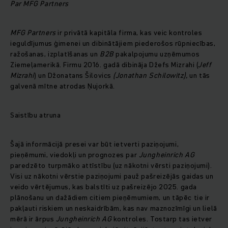
Par MFG Partners
MFG Partners
ir privātā kapitāla firma, kas veic kontroles
ieguldījumus ģimenei un dibinātājiem piederošos rūpniecības,
ražošanas, izplatīšanas un
B2B
pakalpojumu uzņēmumos
Ziemeļamerikā. Firmu 2016. gadā dibināja Džefs Mizrahi (
Jeff
Mizrahi
) un Džonatans Šilovics
(Jonathan Schilowitz),
un tās
galvenā mītne atrodas Ņujorkā.
Saistību atruna
Šajā informācijā presei var būt ietverti paziņojumi,
pieņēmumi, viedokļi un prognozes par
Jungheinrich AG
paredzēto turpmāko attīstību (uz nākotni vērsti paziņojumi).
Visi uz nākotni vērstie paziņojumi pauž pašreizējās gaidas un
veido vērtējumus, kas balstīti uz pašreizējo 2025. gada
plānošanu un dažādiem citiem pieņēmumiem, un tāpēc tie ir
pakļauti riskiem un neskaidrībām, kas nav maznozīmīgi un lielā
mērā ir ārpus
Jungheinrich AG
kontroles. Tostarp tas ietver