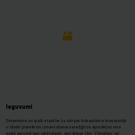
Ieguvumi
Dinamiskie un īpaši stabilie 4s sērijas hidrauliskie krautņotāji
ir ideāli piemēroti izmantošanai sarežģītos apstākļos visa
gada garumā gan iekštelpās, gan ārpus tām. Vienalga, vai