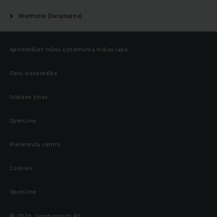
Mietflotte (Detailseite)
Apmeklējiet mūsu uzņēmuma mājas lapu
Datu aizsardzība
Izlaides ziņas
OpenLine
Preferenču centrs
Cookies
OpenLine
© 2026 Jungheinrich AG