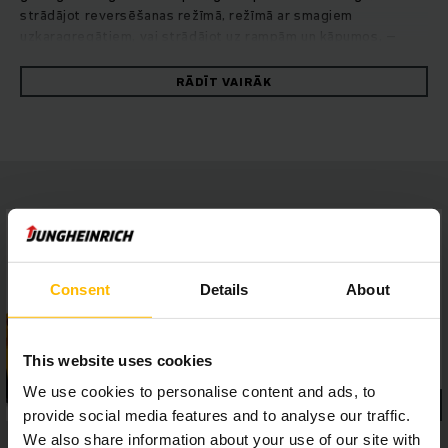
strādājot reversēšanas režīmā, režīmā ar smagiem
uzkaragregātiem, vai strādājot uz rampām un kāpumos, –
tajos ievērojams spēks sastop maksimālu stabilitāti. Izturīgie
krautņotāji pārliecina ar ātru un drošu manevrējamību,
RĀDĪT VAIRĀK
saglabājot maksimālu energoefektivitāti. To nodrošina
hidrostatiskās piedziņas koncepcija, augstā braukšanas un
celšanas jauda apvienojumā ar izcilām gaitas īpašībām.
Iegūstiet nemainīgi augstu pārkraušanas jaudu, ērti veicamu
apkopi un pirmklasīgu braukšanas komfortu. 4 collu displejs
ar piecām izvēlei pieejamām braukšanas programmām un ar
saskarnes palīdzību vienkārši pievienojamas palīgsistēmas
ļauj ērti pielāgoties visdažādākajiem darba apstākļiem un
prasībām, kamēr panorāmas jumts nodrošina teicamu
redzamību visos virzienos. Tā tiek garantēta droša un precīza
Consent
Details
About
strādāšana ikvienā situācijā.
This website uses cookies
We use cookies to personalise content and ads, to
provide social media features and to analyse our traffic.
We also share information about your use of our site with