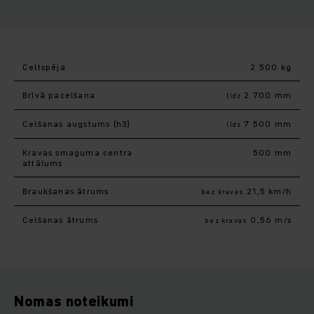
Celtspēja
2 500 kg
Brīvā pacelšana
2 700 mm
līdz
Celšanas augstums (h3)
7 500 mm
līdz
Kravas smaguma centra
500 mm
attālums
Braukšanas ātrums
21,5 km/h
bez kravas
Celšanas ātrums
0,56 m/s
bez kravas
Nomas noteikumi