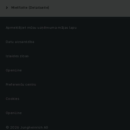
Mietflotte (Detailseite)
Apmeklējiet mūsu uzņēmuma mājas lapu
Datu aizsardzība
Izlaides ziņas
OpenLine
Preferenču centrs
Cookies
OpenLine
© 2026 Jungheinrich AG