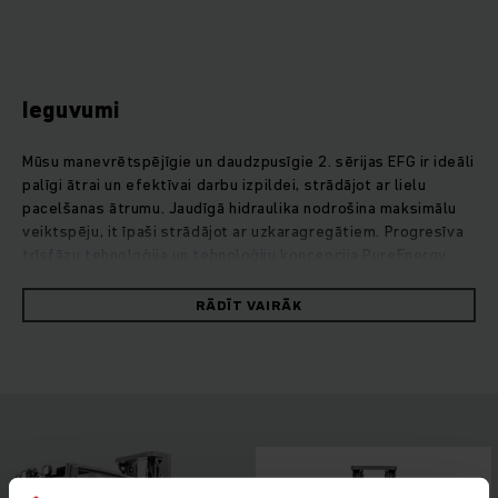
Ieguvumi
Mūsu manevrētspējīgie un daudzpusīgie 2. sērijas EFG ir ideāli
palīgi ātrai un efektīvai darbu izpildei, strādājot ar lielu
pacelšanas ātrumu. Jaudīgā hidraulika nodrošina maksimālu
veiktspēju, it īpaši strādājot ar uzkaragregātiem. Progresīva
trīsfāzu tehnoloģija un tehnoloģiju koncepcija PureEnergy
garantē optimālu efektivitāti jebkurā laikā. Tādējādi Jūs
varat sasniegt maksimālu pārkraušanas jaudu ar minimālu
RĀDĪT VAIRĀK
patēriņu. Pateicoties pārdomātai ergonomikai, intuitīvai
vadībai un teicamai redzamībai cauri kompaktajam pacelšanas
mastam, Jūsu EFG sevi spēj parādīt jebkuros darba apstākļos.
Tāpat iekrāvējs izceļas ar savu energoefektivitāti: ar litija
jonu akumulatoriem, pateicoties ātrākām starpuzlādēm un
tam, ka nav jāveic apkope, Jūs jebkurā laikā varat izmantot
pilnu Jūsu trīsriteņu iekrāvēja jaudu.