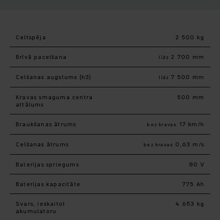
Celtspēja
2 500 kg
Brīvā pacelšana
2 700 mm
līdz
Celšanas augstums (h3)
7 500 mm
līdz
Kravas smaguma centra
500 mm
attālums
Braukšanas ātrums
17 km/h
bez kravas
Celšanas ātrums
0,63 m/s
bez kravas
Baterijas spriegums
80 V
Baterijas kapacitāte
775 Ah
Svars, ieskaitot
4 653 kg
akumulatoru