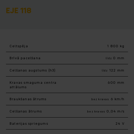
EJE 118
Celtspēja
1 800 kg
Brīvā pacelšana
0 mm
līdz
Celšanas augstums (h3)
122 mm
līdz
Kravas smaguma centra
600 mm
attālums
Braukšanas ātrums
6 km/h
bez kravas
Celšanas ātrums
0,04 m/s
bez kravas
Baterijas spriegums
24 V