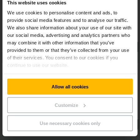
This website uses cookies
izmaksas.Tādējādi Jungheinrich klasiķa jaunākā paaudze ir
augstākās klases produkts savā segmentā.
We use cookies to personalise content and ads, to
provide social media features and to analyse our traffic.
We also share information about your use of our site with
our social media, advertising and analytics partners who
may combine it with other information that you’ve
provided to them or that they’ve collected from your use
of their services. You consent to our cookies if you
continue to use our website.
Allow all cookies
Customize
Use necessary cookies only