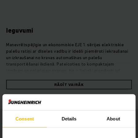
Ieguvumi
Manevrētspējīgie un ekonomiskie EJE 1. sērijas elektriskie
palešu ratiņi ar dīseles vadību ir ideāli piemēroti iekraušanai
un izkraušanai no kravas automašīnas un palešu
transportēšanai ikdienā. Pateicoties to kompaktajam
izmēram un nelielajam svaram, tie ir lieliski piemēroti arī
pārvadāšanai līdzi. Augstu gaitas stabilitāti garantē sānos
izvietotie balsta riteņi. Drošs attālums starp operatoru un
RĀDĪT VAIRĀK
iekrāvēju tiek panākts ar apakšā atvirzītu, garu dīseli – gan
izbraucot līkumus, gan taisnus posmus.Mūsu trīsfāzu dzinēji
nodrošina optimizētu efektivitāti. Tādējādi 1. sērijas EJE ir
pieejami ilgstošai darbībai ar nemainīgi augstu jaudu.
Pateicoties ātrai akumulatora nomaiņai no sāniem, kas, sākot
Consent
Details
About
no EJE 116, ir pieejama kā papildu opcija, EJE 1 ir uzticams
pavadonis, arī strādājot vairākās maiņās. Ilgmūžīgie svina-
skābes akumulatori būtiski samazina ekspluatācijas