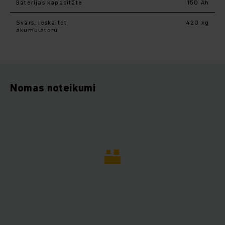
Baterijas kapacitāte
150 Ah
Svars, ieskaitot
420 kg
akumulatoru
Nomas noteikumi