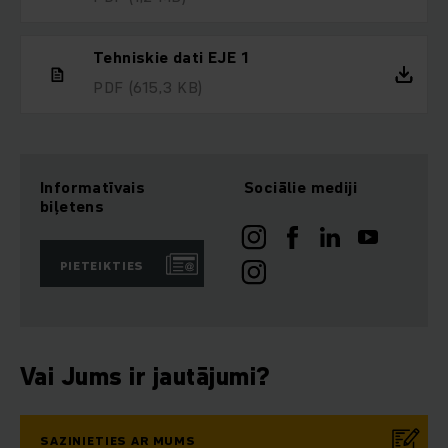
Tehniskie dati EJE 1
PDF
(615,3 KB)
Informatīvais
Sociālie mediji
biļetens
PIETEIKTIES
Vai Jums ir jautājumi?
SAZINIETIES AR MUMS