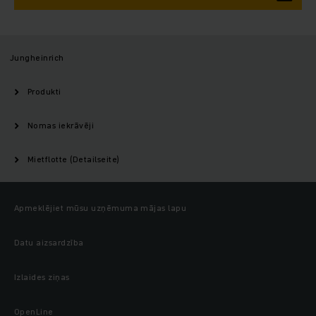
Jungheinrich
Produkti
Nomas iekrāvēji
Mietflotte (Detailseite)
Apmeklējiet mūsu uzņēmuma mājas lapu
Datu aizsardzība
Izlaides ziņas
OpenLine