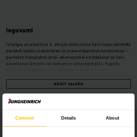
Ieguvumi
Izturīgie un efektīvie 3. sērijas elektriskie četrriteņu iekrāvēji
piedāvā ideālu stabilitātes un manevrējamības kombināciju –
perfekts komplekts ātrai, ekonomiskai strādāšanai ar lielu
pacelšanas ātrumu vai darbam ar uzkaragregātu. Augstu
piekārts stūrējošais tilts nodrošina optimālu svara
sadalījumu, ar ko tiek panākta maksimāla stabilitāte un
drošība, arī braucot pa nelīdzenām virsmām. Līdzās jaudīgajai
RĀDĪT VAIRĀK
hidraulikai bezapkopes litija jonu akumulatori ar ātrām
starpuzlādēm nodrošina iekrāvēju ar pilnu jaudu, vienlaikus
saglabājot nemainīgi augstu sniegumu. Kamēr operators var
baudīt teicamu redzamību cauri kompaktajam pacelšanas
mastam, tikmēr šaurais stūres statnis sniedz vairāk vietas
Consent
Details
About
kājām, savukārt augstas izšķirtspējas krāsu displejs ļauj
strādāt brīvi un nenogurdinoši.