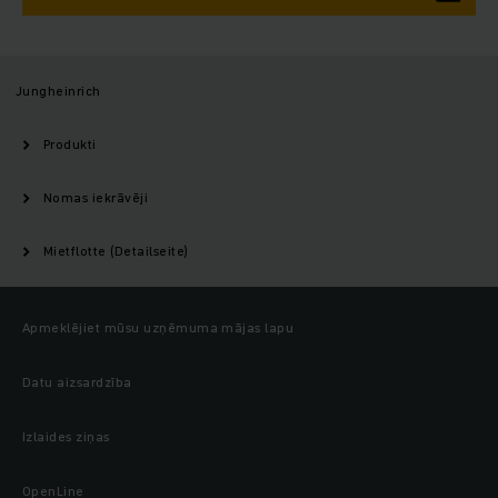
Jungheinrich
Produkti
Nomas iekrāvēji
Mietflotte (Detailseite)
Apmeklējiet mūsu uzņēmuma mājas lapu
Datu aizsardzība
Izlaides ziņas
OpenLine