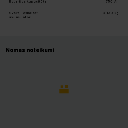
Baterijas kapacitāte
750 Ah
Svars, ieskaitot
3 130 kg
akumulatoru
Nomas noteikumi