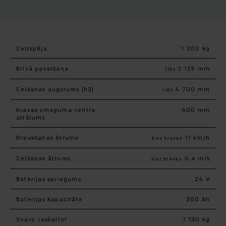
Celtspēja
1 200 kg
Brīvā pacelšana
2 125 mm
līdz
Celšanas augstums (h3)
4 700 mm
līdz
Kravas smaguma centra
600 mm
attālums
Braukšanas ātrums
11 km/h
bez kravas
Celšanas ātrums
0,4 m/s
bez kravas
Baterijas spriegums
24 V
Baterijas kapacitāte
300 Ah
Svars, ieskaitot
1 130 kg