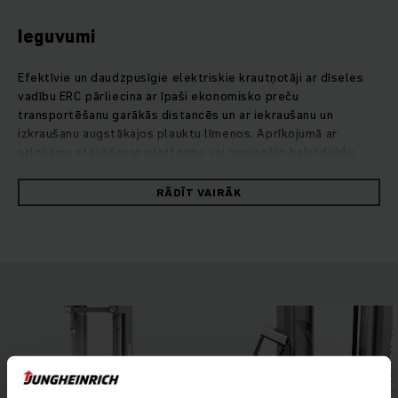
Ieguvumi
Efektīvie un daudzpusīgie elektriskie krautņotāji ar dīseles
vadību ERC pārliecina ar īpaši ekonomisko preču
transportēšanu garākās distancēs un ar iekraušanu un
izkraušanu augstākajos plauktu līmeņos. Aprīkojumā ar
atlokāmu stāvēšanas platformu vai opcionālo balstdakšu
pacēlāju tie ir ērti izmantojami vidēji garās distancēs.
Pateicoties palielinātajam klīrensam, tiem problēmas
RĀDĪT VAIRĀK
nesagādā arī pamatnes nelīdzenumi un rampas. Pēc izvēles
pieejamais papildu balstdakšu pacēlājs ļauj vienlaikus
transportēt divas paletes divos līmeņos, kas būtiski paātrina
preču pārkraušanu. Spēcīgais un īpaši precīzais pacelšanas
motors ļauj veikt vienmērīgu un saudzīgu kravu pacelšanu līdz
6 metru augstumā un nolaišanu. Turklāt gan četrriteņu
koncepcija, gan opcionālās palīgsistēmas, kā, piemēram,
pārslodzes brīdināšanas sistēma “operationCONTROL” vai
pacelšanas augstuma iestatīšanas opcija “positionCONTROL”,
gādā par lielāku drošību un efektivitāti noliktavas ikdienas
darbā.