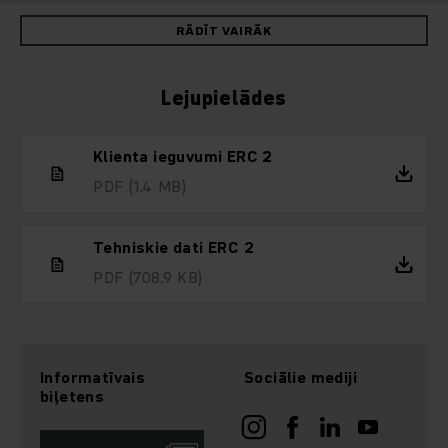
RĀDĪT VAIRĀK
Lejupielādes
Klienta ieguvumi ERC 2
PDF
(1,4 MB)
Tehniskie dati ERC 2
PDF
(708,9 KB)
Informatīvais
Sociālie mediji
biļetens