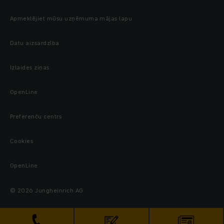
Apmeklējiet mūsu uzņēmuma mājas lapu
Datu aizsardzība
Izlaides ziņas
OpenLine
Preferenču centrs
Cookies
OpenLine
© 2026 Jungheinrich AG