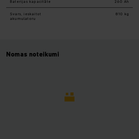
Baterijas kapacitāte
260 Ah
Svars, ieskaitot
810 kg
akumulatoru
Nomas noteikumi