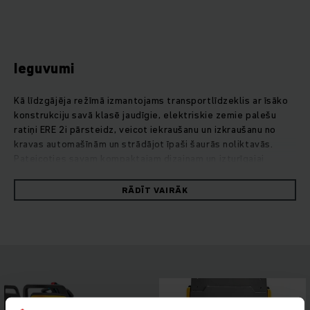
Ieguvumi
Kā līdzgājēja režīmā izmantojams transportlīdzeklis ar īsāko
konstrukciju savā klasē jaudīgie, elektriskie zemie palešu
ratiņi ERE 2i pārsteidz, veicot iekraušanu un izkraušanu no
kravas automašīnām un strādājot īpaši šaurās noliktavās.
Pateicoties savam kompaktajam dizainam un izturīgajai
konstrukcijai, tie ir lieliski palīgi darbam prasīgos apstākļos
pārkraušanas noliktavās. Spēcīgs vilces motors ar ievērojamu
RĀDĪT VAIRĀK
paātrinājumu un dinamisku gaitu nodrošina maksimālu
efektivitāti, kamēr ERE 225i kompaktā konstrukcija ļauj
braukt intuitīvi, optimāli pārredzot kravu. Izvēlei pieejami
atšķirīgi platformas varianti un dažādas kapacitātes
akumulatori, tādējādi tie ir maksimāli pielāgojami ikviena
klienta vajadzībām. Par maksimālu drošību un augstu
komfortu darba laikā gādā stabilā šasija ar augstu sānu
aizsargu un plašā vadītāja platforma. Citas pārdomātas