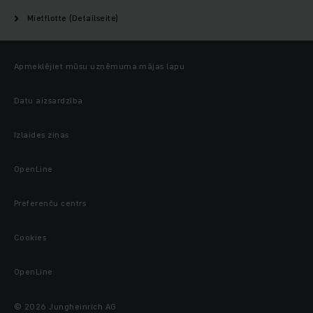
Mietflotte (Detailseite)
Apmeklējiet mūsu uzņēmuma mājas lapu
Datu aizsardzība
Izlaides ziņas
OpenLine
Preferenču centrs
Cookies
OpenLine
© 2026 Jungheinrich AG