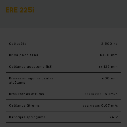
ERE 225i
Celtspēja
2 500 kg
Brīvā pacelšana
0 mm
līdz
Celšanas augstums (h3)
122 mm
līdz
Kravas smaguma centra
600 mm
attālums
Braukšanas ātrums
14 km/h
bez kravas
Celšanas ātrums
0,07 m/s
bez kravas
Baterijas spriegums
24 V