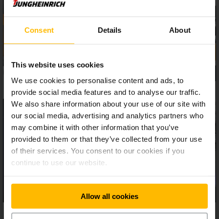
funkcijas, kā, piemēram, kravas automašīnas atpazīšana ar
automātisku ātruma samazināšanu un kravas automašīnas
izgaismošanu, palīdz darbu ikvienā situācijā veikt drošāk un
Consent
Details
About
efektīvāk.
This website uses cookies
We use cookies to personalise content and ads, to
provide social media features and to analyse our traffic.
We also share information about your use of our site with
our social media, advertising and analytics partners who
may combine it with other information that you’ve
provided to them or that they’ve collected from your use
of their services. You consent to our cookies if you
continue to use our website.
Allow all cookies