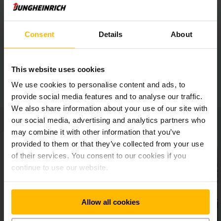
Mūsu kompaktais un daudzpusīgais mazgabarīta vilcējs EZS
010 ir ideāls palīgs, velkot piekabes ar maksimāli 1000 kg
smagām kravām. Tas ir lieliski piemērots ekonomiskai, ātrai
Consent
Details
About
un vienkāršai kravu transportēšanai šaurībā vai ar piekabju
sastāvu. Vilcēja stiprās puses vislabāk atklājas visur tur, kur
nelielā attālumā jāpārvieto mazas kravas, piemēram,
lielveikalā vai slimnīcā. 24 V trīsfāzu dzinējs nodrošina
RĀDĪT VAIRĀK
This website uses cookies
augstu energoefektivitāti, kamēr ar rāmi aizsargātais
We use cookies to personalise content and ads, to
dzenošais ritenis un optimāli pārredzamā, viegli aizsniedzamā
provide social media features and to analyse our traffic.
sakabes ierīce gādā par lielāku drošību. Turklāt ir pieejamas
dažādas sakabes sistēmas visdažādāko veidu
We also share information about your use of our site with
piekabēm.Pārskatāmā, ļoti parocīgā konstrukcija sniedz
our social media, advertising and analytics partners who
iespēju apgriezties turpat uz vietas. Ergonomiskā drošības
may combine it with other information that you’ve
dīseles galva un trīs izvēlei pieejamās braukšanas
provided to them or that they’ve collected from your use
programmas padara darbu ar mazgabarīta vilcēju maksimāli
of their services. You consent to our cookies if you
efektīvu un patīkamu.
continue to use our website.
Allow all cookies