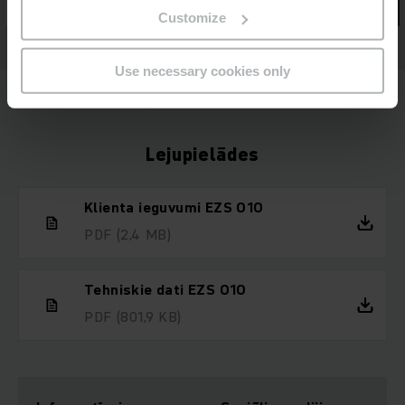
Customize
Use necessary cookies only
Lejupielādes
Klienta ieguvumi EZS 010
PDF
(2,4 MB)
Tehniskie dati EZS 010
PDF
(801,9 KB)