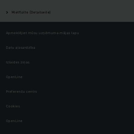
Mietflotte (Detailseite)
Apmeklējiet mūsu uzņēmuma mājas lapu
Datu aizsardzība
Izlaides ziņas
OpenLine
Preferenču centrs
Cookies
OpenLine