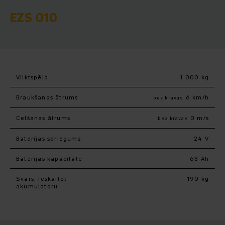
EZS 010
Vilktspēja
1 000 kg
Braukšanas ātrums
6 km/h
bez kravas
Celšanas ātrums
0 m/s
bez kravas
Baterijas spriegums
24 V
Baterijas kapacitāte
63 Ah
Svars, ieskaitot
190 kg
akumulatoru