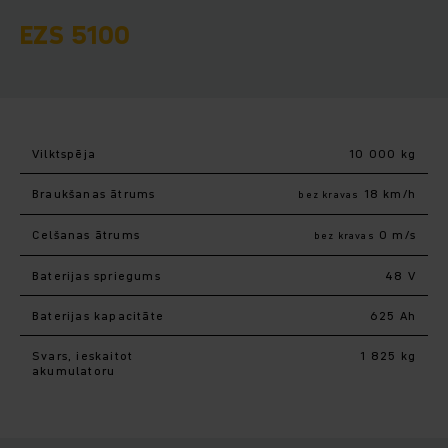
EZS 5100
Vilktspēja
10 000 kg
Braukšanas ātrums
18 km/h
bez kravas
Celšanas ātrums
0 m/s
bez kravas
Baterijas spriegums
48 V
Baterijas kapacitāte
625 Ah
Svars, ieskaitot
1 825 kg
akumulatoru