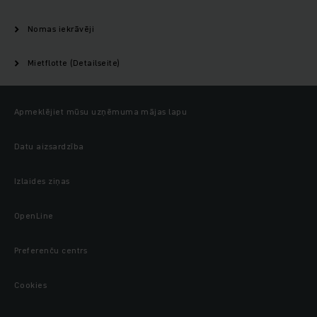
Nomas iekrāvēji
Mietflotte (Detailseite)
Apmeklējiet mūsu uzņēmuma mājas lapu
Datu aizsardzība
Izlaides ziņas
OpenLine
Preferenču centrs
Cookies