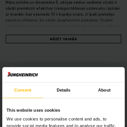
Mūsu solīdie un dinamiskie 5. sērijas sēdus vadāmie vilcēji ir
ideāli piemēroti efektīvai transportēšanas uzdevumu izpildei
ar kravām, kas sasniedz 10 t kopējo svaru, it īpaši piekabju
sastāva vilkšanai, ko veido Jungheinrich piekabes. Dodiet
priekšroku solīdai jaudai darbam iekštelpās un āra apstākļos,
izvēloties stipru tērauda rāmi, kurš garantē vilcēja ilgmūžību.
Jaudīgās un efektīvās piedziņas koncepcijas pamatā ir 48 V
RĀDĪT VAIRĀK
trīsfāzu dzinējs ar strauju paātrinājumu un lielu beigu ātrumu.
Dažādos variantos piegādājamā sakabes ierīce no sēdekļa ir
labi pārredzama un viegli aizsniedzama. Amortizētā ritošā
daļa saudzē gan vadītāja muguru, gan pašu vilcēju. Plašā un
komfortablā vadītāja darba vieta nodrošina pietiekami daudz
vietas kājām un viegli aizsniedzamus vadības elementus, kā,
piemēram, stūri, braukšanas virziena pārslēgu un pagriezienu
rādītāju sviru. Turklāt zemais pakāpiens atvieglo uzkāpšanu.
Consent
Details
About
This website uses cookies
We use cookies to personalise content and ads, to
provide social media features and to analyse our traffic.