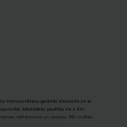
reču transportēšanu garākās distancēs un ar
cionālo balstdakšu pacēlāju tie ir ērti
amatnes nelīdzenumi un rampas. Pēc izvēles
ki paātrina preču pārkraušanu. Spēcīgais un