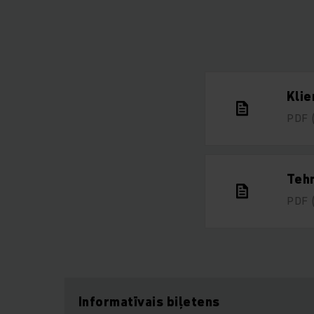
Klie
PDF
Tehn
PDF
Informatīvais biļetens