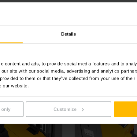
ienmērīgu un saudzīgu kravu pacelšanu līdz 6 metru augstum
, piemēram, pārslodzes brīdināšanas sistēma “operationCON
ību un efektivitāti noliktavas ikdienas darbā.
Details
e content and ads, to provide social media features and to analy
 our site with our social media, advertising and analytics partn
 provided to them or that they’ve collected from your use of their
e our website.
 only
Customize