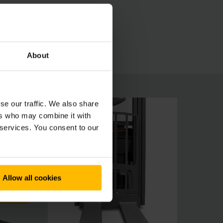
ā un nolaišanu. Turklāt gan četrriteņu
TROL” vai pacelšanas augstuma iestatīšanas
About
se our traffic. We also share
ers who may combine it with
 services. You consent to our
Allow all cookies