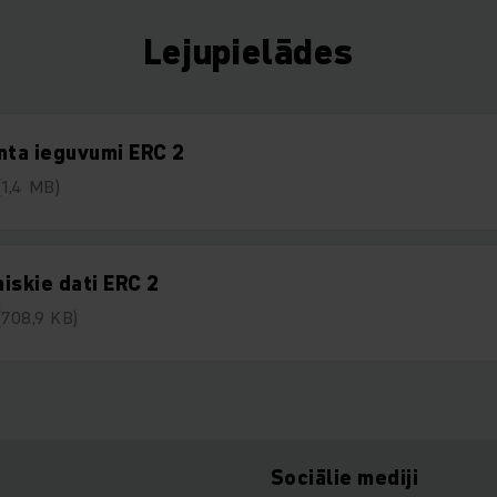
Lejupielādes
nta ieguvumi ERC 2
(1,4 MB)
iskie dati ERC 2
(708,9 KB)
Sociālie mediji