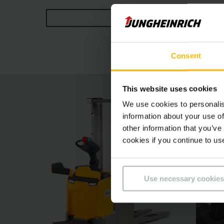
īpaši precīzais pacelšanas motors ļauj veikt v
RĀDĪT VAIRĀK
koncepcija, gan opcionālās palīgsistēmas, kā
opcija “positionCONTROL”, gādā par lielāku droš
Consent
This website uses cookies
We use cookies to personalis
information about your use of
other information that you’ve
cookies if you continue to us
Use necessary cookies