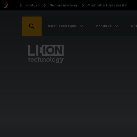
Produkti
Nomas iekrāvēji
Mietflotte (Detailseite)
Mūsu risinājumi
Produkti
Aut