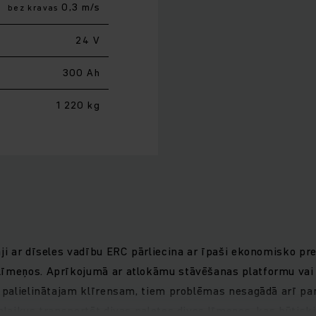
0,3 m/s
bez kravas
24 V
300 Ah
1 220 kg
āji ar dīseles vadību ERC pārliecina ar īpaši ekonomisko p
īmeņos. Aprīkojumā ar atlokāmu stāvēšanas platformu vai op
es palielinātajam klīrensam, tiem problēmas nesagādā arī p
enlaikus transportēt divas paletes divos līmeņos, kas būtis