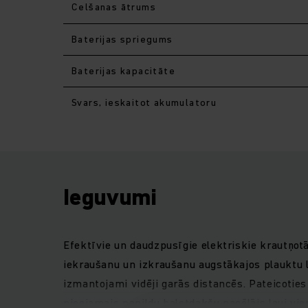
Celšanas ātrums
Baterijas spriegums
Baterijas kapacitāte
Svars, ieskaitot akumulatoru
Ieguvumi
Efektīvie un daudzpusīgie elektriskie krautņot
iekraušanu un izkraušanu augstākajos plauktu l
izmantojami vidēji garās distancēs. Pateicoti
pieejamais papildu balstdakšu pacēlājs ļauj vi