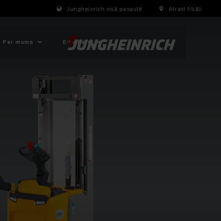
Jungheinrich visā pasaulē
Atrast filiāli
Par mums
E-Veikals