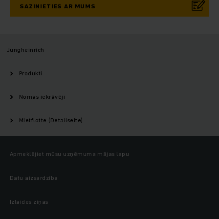
SAZINIETIES AR MUMS
Jungheinrich
Produkti
Nomas iekrāvēji
Mietflotte (Detailseite)
Apmeklējiet mūsu uzņēmuma mājas lapu
Datu aizsardzība
Izlaides ziņas