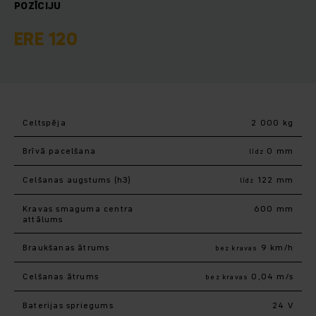
POZĪCIJU
ERE 120
Celtspēja
2 000 kg
Brīvā pacelšana
0 mm
līdz
Celšanas augstums (h3)
122 mm
līdz
Kravas smaguma centra
600 mm
attālums
Braukšanas ātrums
9 km/h
bez kravas
Celšanas ātrums
0,04 m/s
bez kravas
Baterijas spriegums
24 V