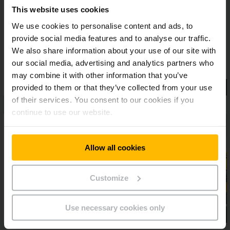
enerģijas ekonomiju. Mūsu trīsfāzu dzinēji nodrošina augstu
This website uses cookies
veiktspēju un ātru reaģētspēju, nezaudējot manevrētspēju.
We use cookies to personalise content and ads, to
provide social media features and to analyse our traffic.
We also share information about your use of our site with
our social media, advertising and analytics partners who
may combine it with other information that you’ve
provided to them or that they’ve collected from your use
of their services. You consent to our cookies if you
continue to use our website.
Allow all cookies
Customize
Use necessary cookies only