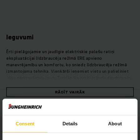
Ieguvumi
Ērti pielāgojamie un jaudīgie elektriskie palešu ratiņi
ekspluatācijai līdzbraucēja režīmā ERE apvieno
manevrējamību un komfortu, ko sniedz līdzbraucēja režīmā
izmantojama tehnika. Vienkārši ieņemiet vietu un palieliniet
Jūsu pārkraušanas jaudu.Turklāt šie ratiņi ir īpaši daudzpusīgi,
jo, pateicoties moduļu sistēmai, tie individuāli pielāgojas
Jūsu vajadzībām. Šiem ratiņiem iespējamas neskaitāmas
RĀDĪT VAIRĀK
modifikācijas no efektivitātes palielināšanas un papildu
drošības līdz aprīkojumam izmantošanai āra apstākļos, lai tos
pielāgotu Jūsu prasībām. Tā, piemēram, ir pieejami četri
platformu varianti ar ergonomiskiem risinājumiem atbilstoši
Jūsu individuālajām prasībām. Lielo ātrumu un paātrinājumu
Consent
Details
About
ERE sasniedz ar jaudīgu piedziņas koncepciju, panākot
maksimālu pārkraušanas jaudu ar līdz pat 33 procentu