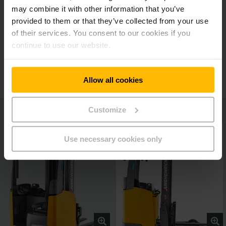
may combine it with other information that you’ve
Aprīkojuma paketes atšķirīgiem ekspluatācijas
provided to them or that they’ve collected from your use
apstākļiem
of their services. You consent to our cookies if you
continue to use our website.
“soloPILOT” vadības svira
Allow all cookies
Customize
Use necessary cookies only