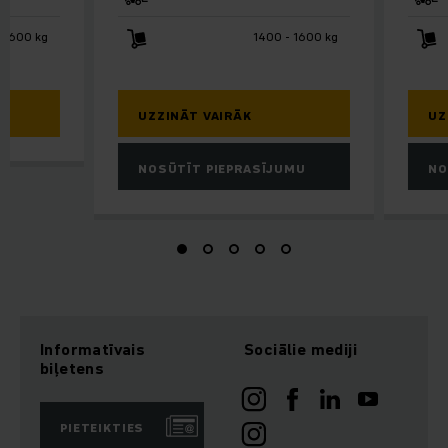
 1600 kg
1400 - 1600 kg
UZZINĀT VAIRĀK
UZ
NOSŪTĪT PIEPRASĪJUMU
NO
Informatīvais
Sociālie mediji
biļetens
PIETEIKTIES