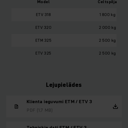
Model
Celtspēja
ETV 318
1 800 kg
ETV 320
2 000 kg
ETM 325
2 500 kg
ETV 325
2 500 kg
Lejupielādes
Klienta ieguvumi ETM / ETV 3
PDF
(1,7 MB)
Tehniskie dati ETM / ETV 3