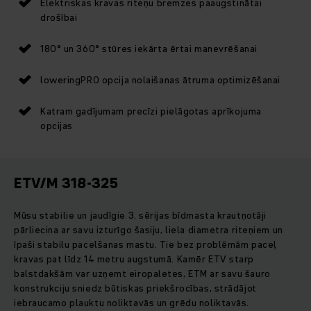
Elektriskas kravas riteņu bremzes paaugstinātai
drošībai
180° un 360° stūres iekārta ērtai manevrēšanai
loweringPRO opcija nolaišanas ātruma optimizēšanai
Katram gadījumam precīzi pielāgotas aprīkojuma
opcijas
ETV/M 318-325
Mūsu stabilie un jaudīgie 3. sērijas bīdmasta krautņotāji
pārliecina ar savu izturīgo šasiju, liela diametra riteņiem un
īpaši stabilu pacelšanas mastu. Tie bez problēmām paceļ
kravas pat līdz 14 metru augstumā. Kamēr ETV starp
balstdakšām var uzņemt eiropaletes, ETM ar savu šauro
konstrukciju sniedz būtiskas priekšrocības, strādājot
iebraucamo plauktu noliktavās un grēdu noliktavās.