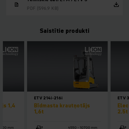
PDF
(596,9 KB)
Saistītie produkti
ETV 214i-216i
ETV 
js 1,4
Bīdmasta krautņotājs
Elec
1,6t
2.5t
10700 mm
4550 - 10700 mm