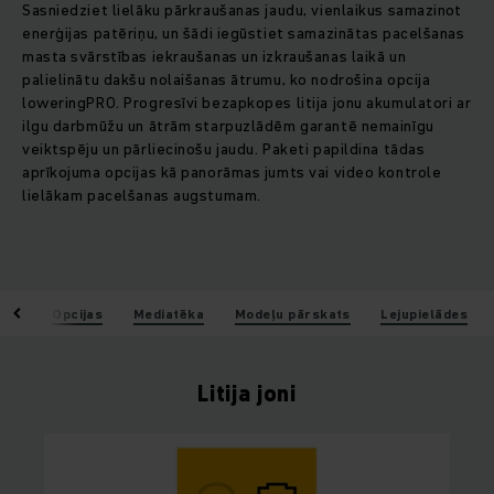
Sasniedziet lielāku pārkraušanas jaudu, vienlaikus samazinot
enerģijas patēriņu, un šādi iegūstiet samazinātas pacelšanas
masta svārstības iekraušanas un izkraušanas laikā un
palielinātu dakšu nolaišanas ātrumu, ko nodrošina opcija
loweringPRO. Progresīvi bezapkopes litija jonu akumulatori ar
ilgu darbmūžu un ātrām starpuzlādēm garantē nemainīgu
veiktspēju un pārliecinošu jaudu. Paketi papildina tādas
aprīkojuma opcijas kā panorāmas jumts vai video kontrole
lielākam pacelšanas augstumam.
umi
Opcijas
Mediatēka
Modeļu pārskats
Lejupielādes
Litija joni