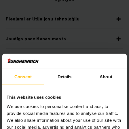
Pieejami ar litija jonu tehnoloģiju
Jaudīgs pacelšanas masts
loweringPRO
Consent
Details
About
Daudzveidīgas palīgsistēmas un opcijas
This website uses cookies
EasyAccess
We use cookies to personalise content and ads, to
provide social media features and to analyse our traffic.
4 collu pilnkrāsu displejs
We also share information about your use of our site with
our social media, advertising and analytics partners who