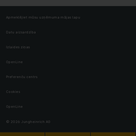
Apmeklējiet mūsu uzņēmuma mājas lapu
Datu aizsardzība
Izlaides ziņas
OpenLine
Preferenču centrs
Cookies
OpenLine
© 2026 Jungheinrich AG