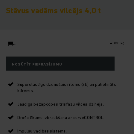
Stāvus vadāms vilcējs 4,0 t
4000 kg
NOSŪTĪT PIEPRASĪJUMU
Superelastīgs dzenošais ritenis (SE) un palielināts
klīrenss.
Jaudīgs bezapkopes trīsfāzu vilces dzinējs.
Droša līkumu izbraukšana ar curveCONTROL.
Impulsu vadības sistēma.