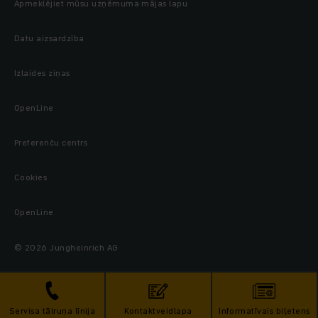
Apmeklējiet mūsu uzņēmuma mājas lapu
Datu aizsardzība
Izlaides ziņas
OpenLine
Preferenču centrs
Cookies
OpenLine
© 2026 Jungheinrich AG
Servisa tālruņa līnija
Kontaktveidlapa
Informatīvais biļetens