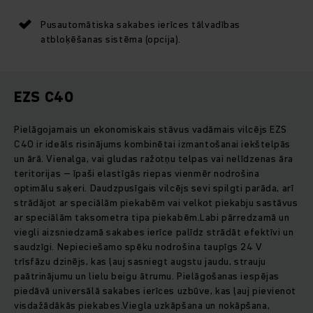
Pusautomātiska sakabes ierīces tālvadības
atbloķēšanas sistēma (opcija).
EZS C40
Pielāgojamais un ekonomiskais stāvus vadāmais vilcējs EZS
C40 ir ideāls risinājums kombinētai izmantošanai iekštelpās
un ārā. Vienalga, vai gludas ražotņu telpas vai nelīdzenas āra
teritorijas – īpaši elastīgās riepas vienmēr nodrošina
optimālu saķeri. Daudzpusīgais vilcējs sevi spilgti parāda, arī
strādājot ar speciālām piekabēm vai velkot piekabju sastāvus
ar speciālām taksometra tipa piekabēm.Labi pārredzamā un
viegli aizsniedzamā sakabes ierīce palīdz strādāt efektīvi un
saudzīgi. Nepieciešamo spēku nodrošina taupīgs 24 V
trīsfāzu dzinējs, kas ļauj sasniegt augstu jaudu, strauju
paātrinājumu un lielu beigu ātrumu. Pielāgošanas iespējas
piedāvā universālā sakabes ierīces uzbūve, kas ļauj pievienot
visdažādākās piekabes.Viegla uzkāpšana un nokāpšana,