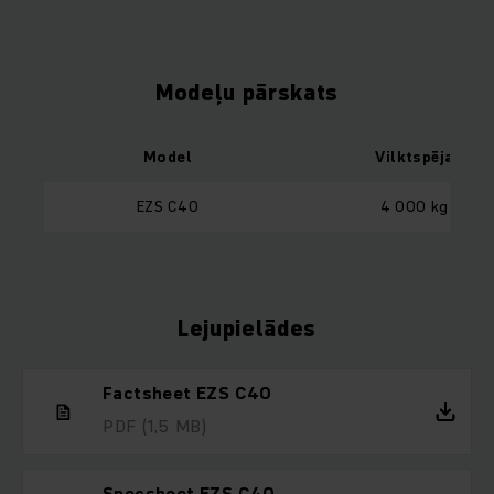
Modeļu pārskats
Model
Vilktspēja
EZS C40
4 000 kg
Lejupielādes
Factsheet EZS C40
PDF
(1,5 MB)
Specsheet EZS C40