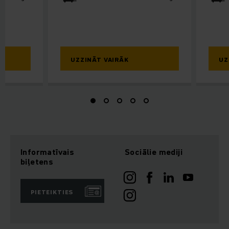
UZZINĀT VAIRĀK
UZ
Informatīvais
Sociālie mediji
biļetens
PIETEIKTIES