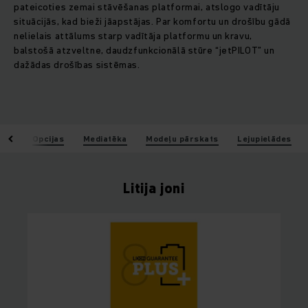
pateicoties zemai stāvēšanas platformai, atslogo vadītāju
situācijās, kad bieži jāapstājas. Par komfortu un drošību gādā
nelielais attālums starp vadītāja platformu un kravu,
balstošā atzveltne, daudzfunkcionālā stūre “jetPILOT” un
dažādas drošības sistēmas.
joni
Opcijas
Mediatēka
Modeļu pārskats
Lejupielādes
Litija joni