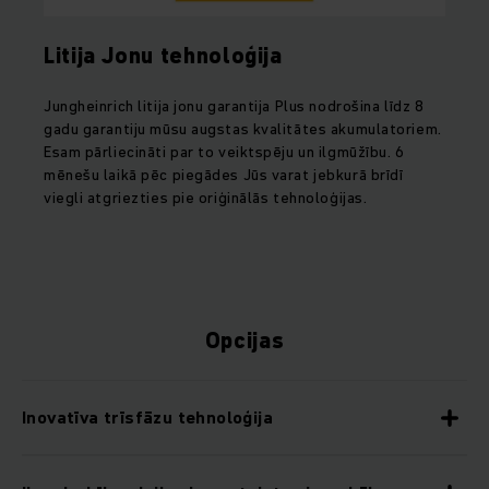
Litija Jonu tehnoloģija
Jungheinrich litija jonu garantija Plus nodrošina līdz 8
gadu garantiju mūsu augstas kvalitātes akumulatoriem.
Esam pārliecināti par to veiktspēju un ilgmūžību. 6
mēnešu laikā pēc piegādes Jūs varat jebkurā brīdī
viegli atgriezties pie oriģinālās tehnoloģijas.
Opcijas
Inovatīva trīsfāzu tehnoloģija