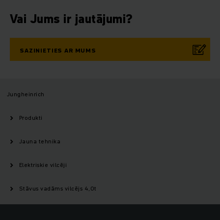
Vai Jums ir jautājumi?
SAZINIETIES AR MUMS
Jungheinrich
Produkti
Jauna tehnika
Elektriskie vilcēji
Stāvus vadāms vilcējs 4,0t