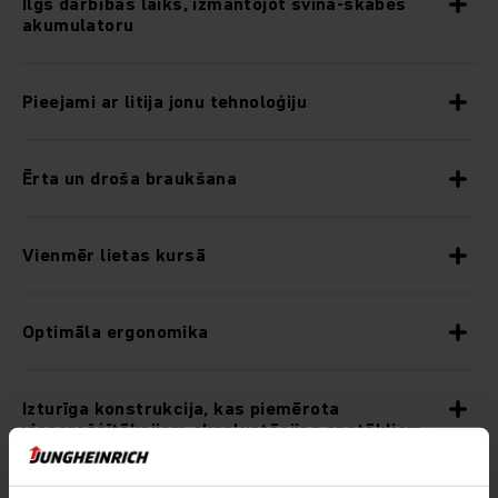
Ilgs darbības laiks, izmantojot svina-skābes
akumulatoru
Pieejami ar litija jonu tehnoloģiju
Ērta un droša braukšana
Vienmēr lietas kursā
Optimāla ergonomika
Izturīga konstrukcija, kas piemērota
vissarežģītākajiem ekspluatācijas apstākļiem