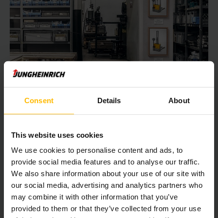
Consent
Details
About
Labākais darbinieks – katru mēnesi
This website uses cookies
Atvadieties no vecajiem rokas palešu ratiņiem un nodrošiniet
We use cookies to personalise content and ads, to
sev jaunu spēku papildinājumu. Vai tā būtu kraušana,
uzglabāšana vai transportēšana: piemērots darbinieks
provide social media features and to analyse our traffic.
atradīsies jebkuram specifiskajam darba uzdevumam.
We also share information about your use of our site with
Protams, pārbaudītajā profesionāļu kvalitātē – par īpaši
our social media, advertising and analytics partners who
izdevīgu cenu.
may combine it with other information that you’ve
provided to them or that they’ve collected from your use