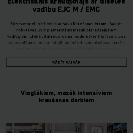
Elektriskais krautņotājs ar dīseles
vadību EJC M / EMC
Bāzes modeļi pārliecina ar savu lietošanas ērtumu šaurās
noliktavās un ir piemēroti arī mazāk pieredzējušiem
vadītājiem. Efektivitāti nodrošina modernākie trīsfāzu vilces
un pacelšanas motori. Ideāli piemēroti izmantošanai mazāk
intensīvos darbos, īsu distanču veikšanai un periodiskai
kraušanai un komplektēšanai.
RĀDĪT VAIRĀK
Vieglākiem, mazāk intensīviem
kraušanas darbiem