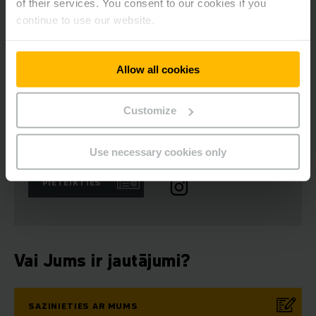
of their services. You consent to our cookies if you
UZZINĀT VAIRĀK
continue to use our website.
Allow all cookies
Customize
Informatīvais
Sociālie mediji
biļetens
Use necessary cookies only
PIETEIKTIES
Vai Jums ir jautājumi?
SAZINIETIES AR MUMS