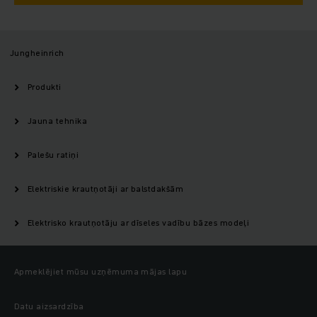
Jungheinrich
Produkti
Jauna tehnika
Palešu ratiņi
Elektriskie krautņotāji ar balstdakšām
Elektrisko krautņotāju ar dīseles vadību bāzes modeļi
Apmeklējiet mūsu uzņēmuma mājas lapu
Datu aizsardzība