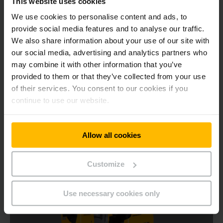
This website uses cookies
2.0t
We use cookies to personalise content and ads, to
provide social media features and to analyse our traffic.
1660 - 1960 mm
We also share information about your use of our site with
our social media, advertising and analytics partners who
2000 kg
may combine it with other information that you’ve
provided to them or that they’ve collected from your use
of their services. You consent to our cookies if you
UZZINĀT VAIRĀK
continue to use our website.
Allow all cookies
Customize
Use necessary cookies only