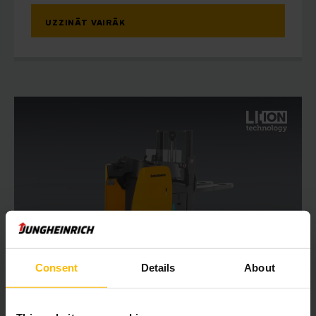
UZZINĀT VAIRĀK
Consent
Details
About
ESD 120
Stāvus/ sānsēdus vadāms krautņotājs