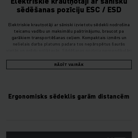
Elektriskie krautņotāji ar sānisku
sēdēšanas pozīciju ESC / ESD
Elektriskie krautņotāji ar sāniski izvietotu sēdekli nodrošina
teicamu vadību un maksimālu paātrinājumu, braucot pa
garākiem transportēšanas ceļiem. Kompaktais izmērs un
nelielais darba platums padara tos nepārspētus šaurās
vietās un grēdu noliktavās. Sēdēšanas pozīcija perpendikulāri
braukšanas virzienam nodrošina vadītājam optimālu
redzamību.
RĀDĪT VAIRĀK
Ergonomisks sēdeklis garām distancēm