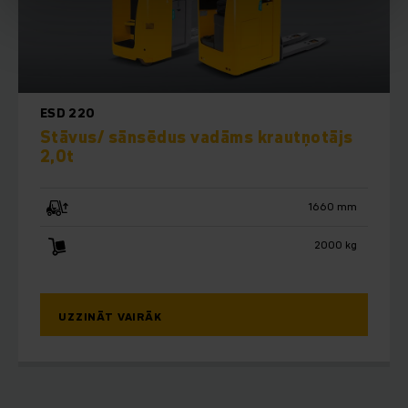
ESD 220
Stāvus/ sānsēdus vadāms krautņotājs
2,0t
1660 mm
2000 kg
UZZINĀT VAIRĀK