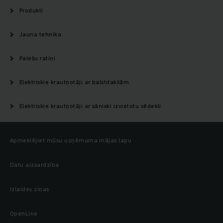
Produkti
Jauna tehnika
Palešu ratiņi
Elektriskie krautņotāji ar balstdakšām
Elektriskie krautņotāji ar sāniski izvietotu sēdekli
Apmeklējiet mūsu uzņēmuma mājas lapu
Datu aizsardzība
Izlaides ziņas
OpenLine