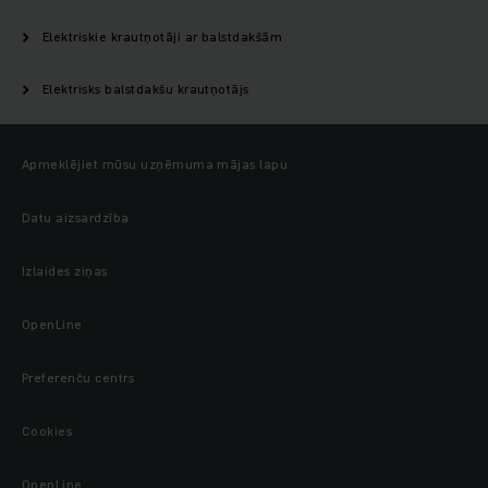
Elektriskie krautņotāji ar balstdakšām
Elektrisks balstdakšu krautņotājs
Apmeklējiet mūsu uzņēmuma mājas lapu
Datu aizsardzība
Izlaides ziņas
OpenLine
Preferenču centrs
Cookies
OpenLine