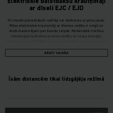
Elektriskie balstdakšu krautņotāji
ar dīseli EJC / EJD
Arī mazāk pieredzējuši vadītāji var darboties ar pilnu jaudu.
Mūsu elektriskie krautņotāji ar dīseles vadību ir viegli un
droši manevrējami pat šaurās telpās. Modernākā trīsfāzu
tehnoloģija nodrošina precīzu vadību un taupa enerģiju.
Pieejamas visdažādākās transportlīdzekļu opcijas ikvienam
izmantošanas gadījumam un katrai noliktavai.
RĀDĪT VAIRĀK
Īsām distancēm tikai līdzgājēja režīmā