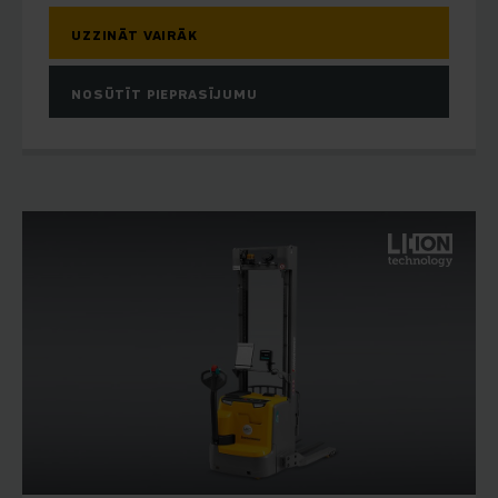
UZZINĀT VAIRĀK
NOSŪTĪT PIEPRASĪJUMU