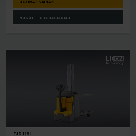
UZZINĀT VAIRĀK
NOSŪTĪT PIEPRASĪJUMU
EJD 118i