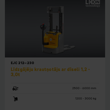
EJC 212–230
Līdzgājēju krautņotājs ar dīseli 1,2 -
3,0t
2500 - 6000 mm
1200 - 3000 kg