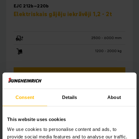
EJC 212b–220b
Elektriskais gājēju iekrāvēji 1,2 - 2t
2500 - 6000 mm
1200 - 2000 kg
UZZINĀT VAIRĀK
NOSŪTĪT PIEPRASĪJUMU
Consent
Details
About
This website uses cookies
We use cookies to personalise content and ads, to
provide social media features and to analyse our traffic.