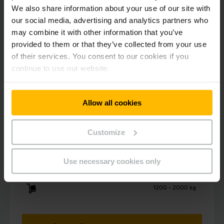
We also share information about your use of our site with
our social media, advertising and analytics partners who
may combine it with other information that you’ve
provided to them or that they’ve collected from your use
of their services. You consent to our cookies if you
continue to use our website.
Allow all cookies
EJC 212z–220z
Līdzgājēju krautņotājs ar dīseli 1,2 -
Customize
2,0t
Use necessary cookies only
2400 - 6000 mm
1200 - 2000 kg