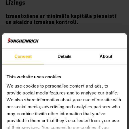
Līzings
Izmantošana ar minimālu kapitāla piesaisti
un skaidru izmaksu kontroli.
Jūs noteikto līguma darbības laiku maksājat ikmēneša līzinga
maksu un vienlaikus saglabājat finansiālu elastību. Izvēloties
līzingu, Jūsu līzinga maksājumi ir pilnībā norakstāmi kā
ekspluatācijas izdevumi, bilancē nekāds īpašums neparādās
Consent
Details
About
un Jums tas arī nav jānoraksta. Ar līzingu Jūs varat precīzi
plānot savas izmaksas un pārraudzīt ekspluatācijas izmaksas.
Kā līzinga ņēmējs Jūs esat atbildīgs par apkopi un
This website uses cookies
uzturēšanu. Līguma termiņa beigās Jūs līguma priekšmetu par
izdevīgu vērtību varat iegūt īpašumā.
We use cookies to personalise content and ads, to
provide social media features and to analyse our traffic.
Jūsu ieguvumi:
We also share information about your use of our site with
our social media, advertising and analytics partners who
may combine it with other information that you’ve
Likviditātes un plānošanas drošības saglabāšana,
provided to them or that they’ve collected from your use
pateicoties nemainīgiem ikmēneša maksājumiem
of their services. You consent to our cookies if you
Līzinga maksājumi ir pilnībā iekļaujami peļņas un