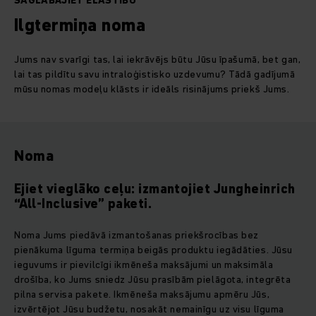
SAGLABĀJIET ELASTĪBU
Ilgtermiņa noma
Jums nav svarīgi tas, lai iekrāvējs būtu Jūsu īpašumā, bet gan,
lai tas pildītu savu intraloģistisko uzdevumu? Tādā gadījumā
mūsu nomas modeļu klāsts ir ideāls risinājums priekš Jums.
Noma
Ejiet vieglāko ceļu: izmantojiet Jungheinrich
“All-Inclusive” paketi.
Noma Jums piedāvā izmantošanas priekšrocības bez
pienākuma līguma termiņa beigās produktu iegādāties. Jūsu
ieguvums ir pievilcīgi ikmēneša maksājumi un maksimāla
drošība, ko Jums sniedz Jūsu prasībām pielāgota, integrēta
pilna servisa pakete. Ikmēneša maksājumu apmēru Jūs,
izvērtējot Jūsu budžetu, nosakāt nemainīgu uz visu līguma