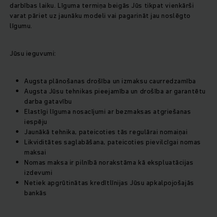
darbības laiku. Līguma termiņa beigās Jūs tikpat vienkārši
varat pāriet uz jaunāku modeli vai pagarināt jau noslēgto
līgumu.
Jūsu ieguvumi:
Augsta plānošanas drošība un izmaksu caurredzamība
Augsta Jūsu tehnikas pieejamība un drošība ar garantētu
darba gatavību
Elastīgi līguma nosacījumi ar bezmaksas atgriešanas
iespēju
Jaunākā tehnika, pateicoties tās regulārai nomaiņai
Likviditātes saglabāšana, pateicoties pievilcīgai nomas
maksai
Nomas maksa ir pilnībā norakstāma kā ekspluatācijas
izdevumi
Netiek apgrūtinātas kredītlīnijas Jūsu apkalpojošajās
bankās