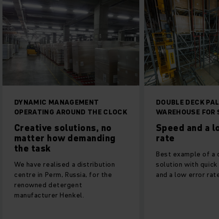
NAGEMENT
DOUBLE DECK PALLET HIGH BAY
ROUND THE CLOCK
WAREHOUSE FOR SAUER
lutions, no
Speed and a low error
w demanding
rate
Best example of a cost-effective
d a distribution
solution with quick accessibility
 Russia, for the
and a low error rate.
rgent
enkel.