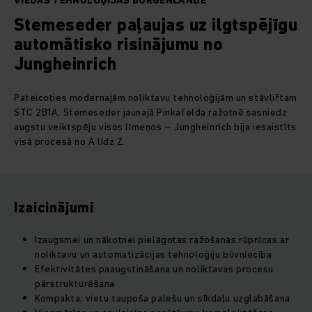
VIEDĀS TEHNOLOĢIJAS BURGENLANDĒ
Stemeseder paļaujas uz ilgtspējīgu
automātisko risinājumu no
Jungheinrich
Pateicoties modernajām noliktavu tehnoloģijām un stāvliftam
STC 2B1A, Stemeseder jaunajā Pinkafelda ražotnē sasniedz
augstu veiktspēju visos līmeņos – Jungheinrich bija iesaistīts
visā procesā no A līdz Z.
Izaicinājumi
Izaugsmei un nākotnei pielāgotas ražošanas rūpnīcas ar
noliktavu un automatizācijas tehnoloģiju būvniecība
Efektivitātes paaugstināšana un noliktavas procesu
pārstrukturēšana
Kompakta, vietu taupoša palešu un sīkdaļu uzglabāšana