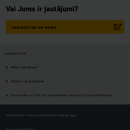
Vai Jums ir jautājumi?
SAZINIETIES AR MUMS
Jungheinrich
Mūsu risinājumi
Klientu atsauksmes
How state-of-the-art automation leads to top performance
Apmeklējiet mūsu uzņēmuma mājas lapu
Datu aizsardzība