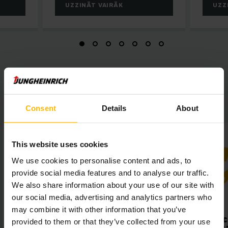
UZZINĀT VAIRĀK
UZZ
Stemeseder īsumā
Consent
Details
About
This website uses cookies
We use cookies to personalise content and ads, to
provide social media features and to analyse our traffic.
We also share information about your use of our site with
our social media, advertising and analytics partners who
may combine it with other information that you’ve
Maksimāla caurlaides
Augsta izm
provided to them or that they’ve collected from your use