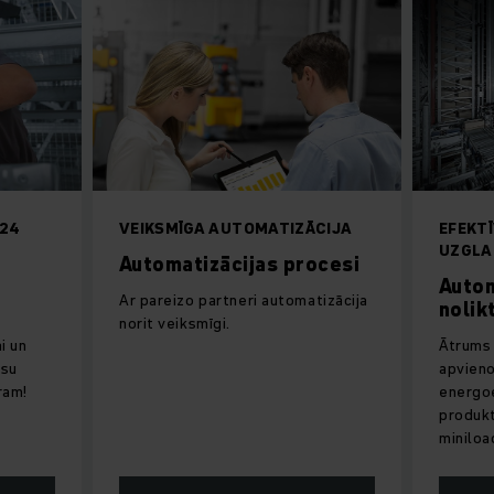
 24
VEIKSMĪGA AUTOMATIZĀCIJA
EFEKT
UZGLA
Automatizācijas procesi
s
Autom
Ar pareizo partneri automatizācija
nolik
norit veiksmīgi.
i un
Ātrums 
ūsu
apvieno
ram!
energoe
produkt
miniloa