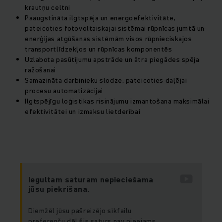
krautņu celtni
Paaugstināta ilgtspēja un energoefektivitāte,
pateicoties fotovoltaiskajai sistēmai rūpnīcas jumtā un
enerģijas atgūšanas sistēmām visos rūpnieciskajos
transportlīdzekļos un rūpnīcas komponentēs
Uzlabota pasūtījumu apstrāde un ātra piegādes spēja
ražošanai
Samazināta darbinieku slodze, pateicoties daļējai
procesu automatizācijai
Ilgtspējīgu loģistikas risinājumu izmantošana maksimālai
efektivitātei un izmaksu lietderībai
Iegultam saturam nepieciešama
jūsu piekrišana.
Diemžēl jūsu pašreizējo sīkfailu
preferenču dēļ šis saturs nav pieejams.