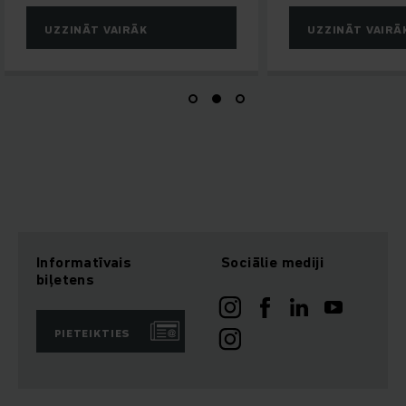
AIRĀK
UZZINĀT VAIRĀK
Informatīvais
Sociālie mediji
biļetens
PIETEIKTIES