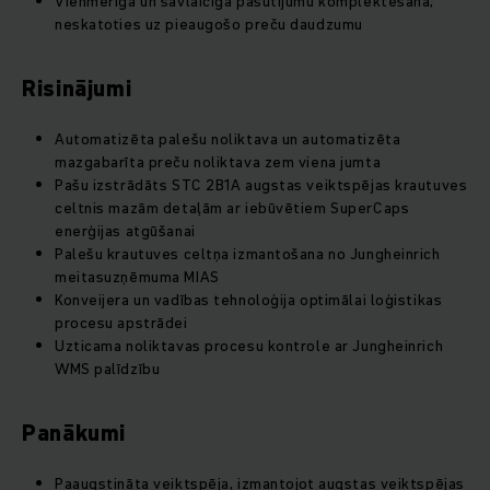
Vienmērīga un savlaicīga pasūtījumu komplektēšana,
neskatoties uz pieaugošo preču daudzumu
Risinājumi
Automatizēta palešu noliktava un automatizēta
mazgabarīta preču noliktava zem viena jumta
Pašu izstrādāts STC 2B1A augstas veiktspējas krautuves
celtnis mazām detaļām ar iebūvētiem SuperCaps
enerģijas atgūšanai
Palešu krautuves celtņa izmantošana no Jungheinrich
meitasuzņēmuma MIAS
Konveijera un vadības tehnoloģija optimālai loģistikas
procesu apstrādei
Uzticama noliktavas procesu kontrole ar Jungheinrich
WMS palīdzību
Panākumi
Paaugstināta veiktspēja, izmantojot augstas veiktspējas