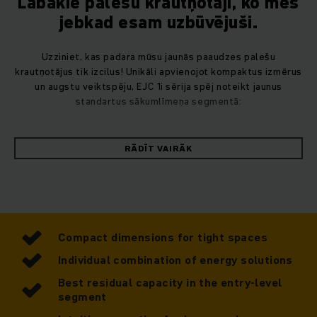
Labākie palešu krautņotāji, ko mēs
jebkad esam uzbūvējuši.
Uzziniet, kas padara mūsu jaunās paaudzes palešu
krautņotājus tik izcilus! Unikāli apvienojot kompaktus izmērus
un augstu veiktspēju, EJC 1i sērija spēj noteikt jaunus
standartus sākumlīmeņa segmentā:
RĀDĪT VAIRĀK
Kompaktākā kravas tehnika ar vislielāko atlikušo
ietilpību salīdzinājumā ar konkurentiem
Ideāli piemērots maziem un vidējiem uzņēmumiem,
mazumtirdzniecības veikaliem un ražošanas
uzņēmumiem - visur, kur ir augstas un šauras telpas.
Elektriskie palešu krautņotāji var lepoties ar
Compact dimensions for tight spaces
energoefektivitāti un uzticamību, pateicoties mūsu
Individual combination of energy solutions
īpaši modernajai litija jonu tehnoloģijai.
Atbilst Jūsu individuālajām prasībām, izvēloties
Best residual capacity in the entry-level
dažādas ietilpības akumulatorus un iebūvētos
segment
lādētājus ar dažādu jaudu.