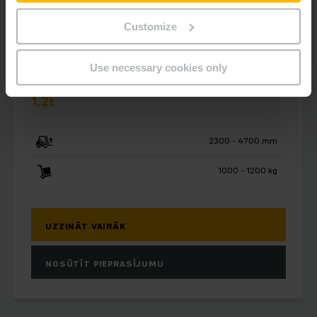
Customize
EJC 110zi/ 112zi
Use necessary cookies only
Elektriskais balstdakšu krautņotājs 1 -
1,2t
2300 - 4700 mm
1000 - 1200 kg
UZZINĀT VAIRĀK
NOSŪTĪT PIEPRASĪJUMU