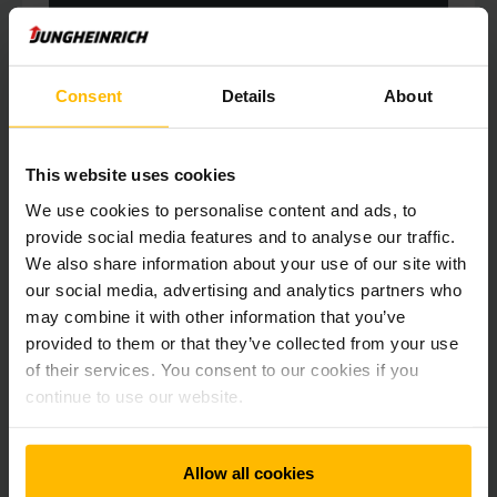
HIGH LIFT BROCHURE
Consent
Details
About
Find out more about the new generation
This website uses cookies
of our high-lift trucks
We use cookies to personalise content and ads, to
provide social media features and to analyse our traffic.
We also share information about your use of our site with
our social media, advertising and analytics partners who
may combine it with other information that you’ve
provided to them or that they’ve collected from your use
of their services. You consent to our cookies if you
continue to use our website.
Allow all cookies