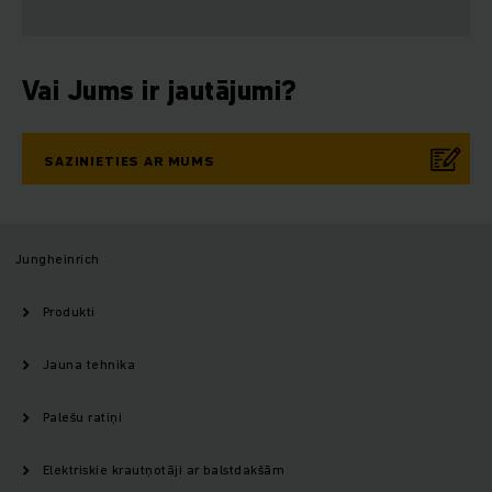
Vai Jums ir jautājumi?
SAZINIETIES AR MUMS
Jungheinrich
Produkti
Jauna tehnika
Palešu ratiņi
Elektriskie krautņotāji ar balstdakšām