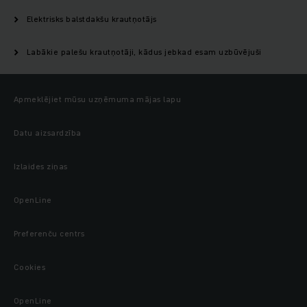
Elektrisks balstdakšu krautņotājs
Labākie palešu krautņotāji, kādus jebkad esam uzbūvējuši
Apmeklējiet mūsu uzņēmuma mājas lapu
Datu aizsardzība
Izlaides ziņas
OpenLine
Preferenču centrs
Cookies
OpenLine