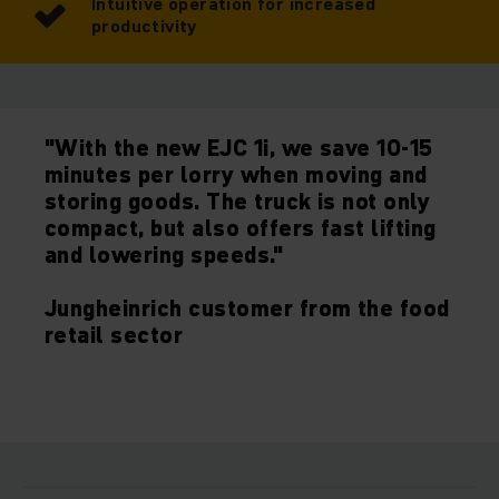
Intuitive operation for increased
productivity
Kā pionieris un vadošais eksperts intralogistikas jomā mēs
cenšamies ar katru produktu pārsniegt mūsu klientu cerības.
Šāda domāšana atspoguļojas mūsu jaunajā EJC 1i klāstā: pat
sākumlīmeņa segmentā tagad Jūs varat izmantot mūsu
inovatīvo palešu krautņotāju priekšrocības, ļoti pievilcīgas
"With the new EJC 1i, we save 10-15
cenas un veiktspējas attiecību.
minutes per lorry when moving and
storing goods. The truck is not only
compact, but also offers fast lifting
and lowering speeds."
Jungheinrich customer from the food
retail sector