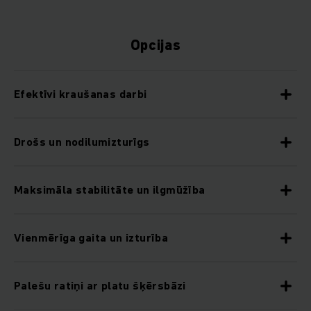
Opcijas
Efektīvi kraušanas darbi
Drošs un nodilumizturīgs
Maksimāla stabilitāte un ilgmūžība
Vienmērīga gaita un izturība
Palešu ratiņi ar platu šķērsbāzi