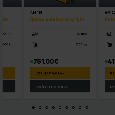
AM 15l
AM 2
1,0t
Rokas palešu ratiņi 1,5t
Roka
3000 mm
120 mm
1000 kg
1500 kg
751,00
€
41
UZZINĀT VAIRĀK
UZ
IZVĒLIETIES MODELI
IZ