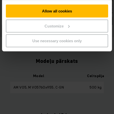
Allow all cookies
Customize
Use necessary cookies only
Modeļu pārskats
Model
Celtspēja
AM V05, M V05760x955, C-GN
500 kg