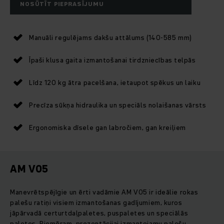
NOSŪTĪT PIEPRASĪJUMU
Manuāli regulējams dakšu attālums (140-585 mm)
Īpaši klusa gaita izmantošanai tirdzniecības telpās
Līdz 120 kg ātra pacelšana, ietaupot spēkus un laiku
Precīza sūkņa hidraulika un speciāls nolaišanas vārsts
Ergonomiska dīsele gan labročiem, gan kreiļiem
AM V05
Manevrētspējīgie un ērti vadāmie AM V05 ir ideālie rokas
palešu ratiņi visiem izmantošanas gadījumiem, kuros
jāpārvadā certurtdaļpaletes, puspaletes un speciālās
paletes. Piemēram, prezentācijai izmantojamu palešu