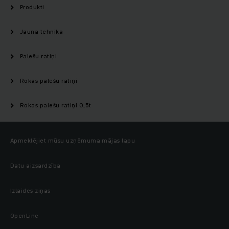
Produkti
Jauna tehnika
Palešu ratiņi
Rokas palešu ratiņi
Rokas palešu ratiņi 0,5t
Apmeklējiet mūsu uzņēmuma mājas lapu
Datu aizsardzība
Izlaides ziņas
OpenLine