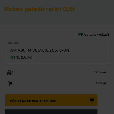
Rokas palešu ratiņi 0,5t
Pieejams veikalā
MODEL
AM V05, M V05760x955, C-GN
1 152,00
€
390 mm
500 kg
PĒRC TAGAD PAR 1 152,00€