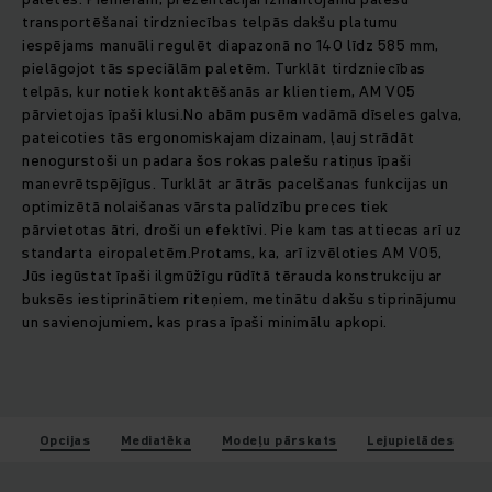
transportēšanai tirdzniecības telpās dakšu platumu
iespējams manuāli regulēt diapazonā no 140 līdz 585 mm,
pielāgojot tās speciālām paletēm. Turklāt tirdzniecības
telpās, kur notiek kontaktēšanās ar klientiem, AM V05
pārvietojas īpaši klusi.No abām pusēm vadāmā dīseles galva,
pateicoties tās ergonomiskajam dizainam, ļauj strādāt
nenogurstoši un padara šos rokas palešu ratiņus īpaši
manevrētspējīgus. Turklāt ar ātrās pacelšanas funkcijas un
optimizētā nolaišanas vārsta palīdzību preces tiek
pārvietotas ātri, droši un efektīvi. Pie kam tas attiecas arī uz
standarta eiropaletēm.Protams, ka, arī izvēloties AM V05,
Jūs iegūstat īpaši ilgmūžīgu rūdītā tērauda konstrukciju ar
buksēs iestiprinātiem riteņiem, metinātu dakšu stiprinājumu
un savienojumiem, kas prasa īpaši minimālu apkopi.
Opcijas
Mediatēka
Modeļu pārskats
Lejupielādes