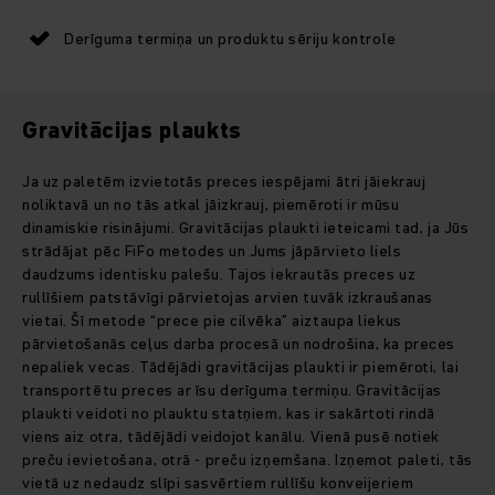
Derīguma termiņa un produktu sēriju kontrole
Gravitācijas plaukts
Ja uz paletēm izvietotās preces iespējami ātri jāiekrauj
noliktavā un no tās atkal jāizkrauj, piemēroti ir mūsu
dinamiskie risinājumi. Gravitācijas plaukti ieteicami tad, ja Jūs
strādājat pēc FiFo metodes un Jums jāpārvieto liels
daudzums identisku palešu. Tajos iekrautās preces uz
rullīšiem patstāvīgi pārvietojas arvien tuvāk izkraušanas
vietai. Šī metode “prece pie cilvēka” aiztaupa liekus
pārvietošanās ceļus darba procesā un nodrošina, ka preces
nepaliek vecas. Tādējādi gravitācijas plaukti ir piemēroti, lai
transportētu preces ar īsu derīguma termiņu. Gravitācijas
plaukti veidoti no plauktu statņiem, kas ir sakārtoti rindā
viens aiz otra, tādējādi veidojot kanālu. Vienā pusē notiek
preču ievietošana, otrā - preču izņemšana. Izņemot paleti, tās
vietā uz nedaudz slīpi sasvērtiem rullīšu konveijeriem