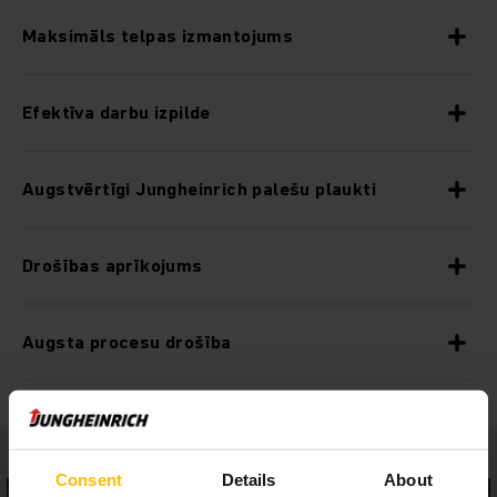
Maksimāls telpas izmantojums
Efektīva darbu izpilde
Augstvērtīgi Jungheinrich palešu plaukti
Drošības aprīkojums
Augsta procesu drošība
Consent
Details
About