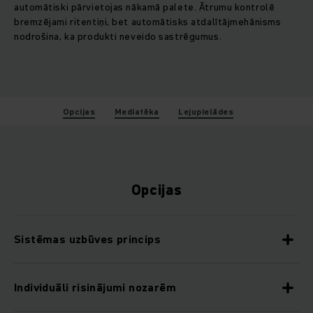
automātiski pārvietojas nākamā palete. Ātrumu kontrolē
bremzējami ritentiņi, bet automātisks atdalītājmehānisms
nodrošina, ka produkti neveido sastrēgumus.
Opcijas
Mediatēka
Lejupielādes
Opcijas
Sistēmas uzbūves princips
Individuāli risinājumi nozarēm