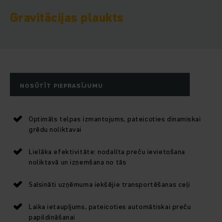
Gravitācijas plaukts
NOSŪTĪT PIEPRASĪJUMU
Optimāls telpas izmantojums, pateicoties dinamiskai
grēdu noliktavai
Lielāka efektivitāte: nodalīta preču ievietošana
noliktavā un izņemšana no tās
Saīsināti uzņēmuma iekšējie transportēšanas ceļi
Laika ietaupījums, pateicoties automātiskai preču
papildināšanai