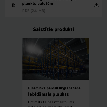
plaukts paletēm
PDF
(2,4 MB)
Saistītie produkti
Dinamiskā palešu uzglabāšana
Iebīdāmais plaukts
Optimāls telpas izmantojums,