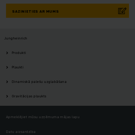
SAZINIETIES AR MUMS
Jungheinrich
Produkti
Plaukti
Dinamiskā palešu uzglabāšana
Gravitācijas plaukts
Apmeklējiet mūsu uzņēmuma mājas lapu
Datu aizsardzība