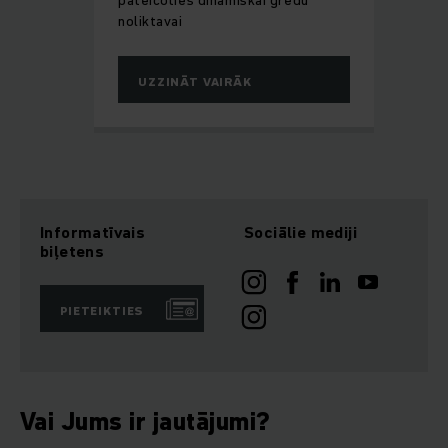
pateicoties dinamiskai grēdu
noliktavai
UZZINĀT VAIRĀK
Informatīvais
Sociālie mediji
biļetens
PIETEIKTIES
Vai Jums ir jautājumi?