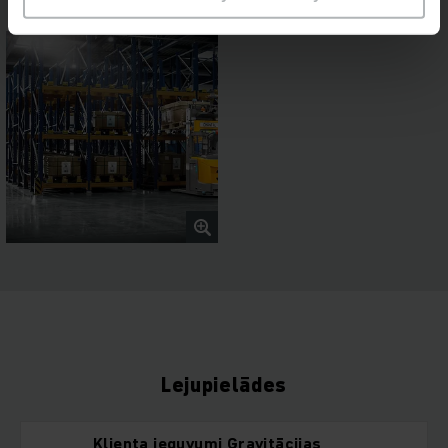
Lejupielādes
Klienta ieguvumi Gravitācijas