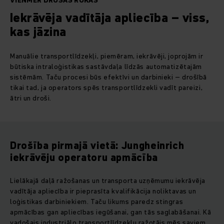
VIENMĒR DROŠĀS ROKĀS
Iekrāvēja vadītāja apliecība – viss,
kas jāzina
Manuālie transportlīdzekļi, piemēram, iekrāvēji, joprojām ir
būtiska intraloģistikas sastāvdaļa līdzās automatizētajām
sistēmām. Taču procesi būs efektīvi un darbinieki – drošībā
tikai tad, ja operators spēs transportlīdzekli vadīt pareizi,
ātri un droši.
Drošība pirmajā vietā: Jungheinrich
iekrāvēju operatoru apmācība
Lielākajā daļā ražošanas un transporta uzņēmumu iekrāvēja
vadītāja apliecība ir pieprasīta kvalifikācija noliktavas un
loģistikas darbiniekiem. Taču likums paredz stingras
apmācības gan apliecības iegūšanai, gan tās saglabāšanai. Kā
vadošais industriālo transportlīdzekļu ražotājs mēs saviem