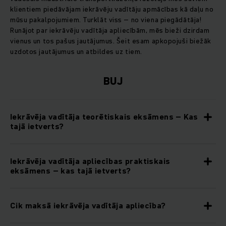
klientiem piedāvājam iekrāvēju vadītāju apmācības kā daļu no
mūsu pakalpojumiem. Turklāt viss – no viena piegādātāja!
Runājot par iekrāvēju vadītāja apliecībām, mēs bieži dzirdam
vienus un tos pašus jautājumus. Šeit esam apkopojuši biežāk
uzdotos jautājumus un atbildes uz tiem.
BUJ
Iekrāvēja vadītāja teorētiskais eksāmens – Kas
tajā ietverts?
Iekrāvēja vadītāja apliecības praktiskais
eksāmens – kas tajā ietverts?
Cik maksā iekrāvēja vadītāja apliecība?