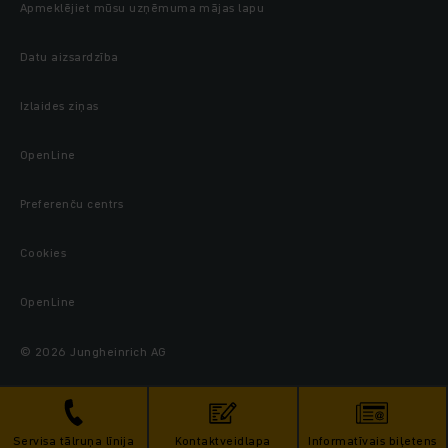
Apmeklējiet mūsu uzņēmuma mājas lapu
Datu aizsardzība
Izlaides ziņas
OpenLine
Preferenču centrs
Cookies
OpenLine
© 2026 Jungheinrich AG
Servisa tālruņa līnija
Kontaktveidlapa
Informatīvais biļetens