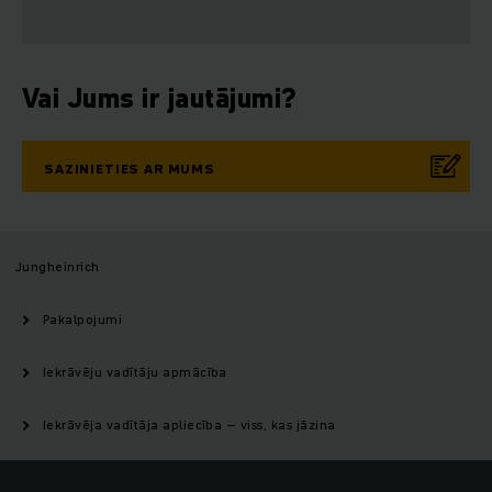
Vai Jums ir jautājumi?
SAZINIETIES AR MUMS
Jungheinrich
Pakalpojumi
Iekrāvēju vadītāju apmācība
Iekrāvēja vadītāja apliecība – viss, kas jāzina