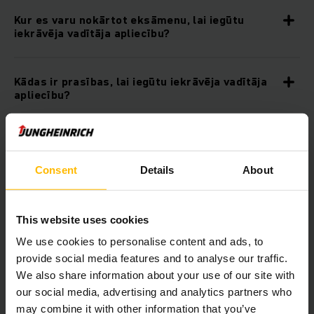
Kur es varu nokārtot eksāmenu, lai iegūtu
iekrāvēja vadītāja apliecību?
Kādas ir prasības, lai iegūtu iekrāvēja vadītāja
apliecību?
Minimālais vecums iekrāvēja vadītāja apliecībai
– cik veciem jābūt kandidātiem?
Consent
Details
About
Vai esi nozaudējis savu iekrāvēja vadītāja
apliecību? Lūk, kas jādara, ja apliecība ir
This website uses cookies
pazudusi.
We use cookies to personalise content and ads, to
provide social media features and to analyse our traffic.
We also share information about your use of our site with
Cik ilgi ir derīga iekrāvēja vadītāja apliecība?
our social media, advertising and analytics partners who
may combine it with other information that you’ve