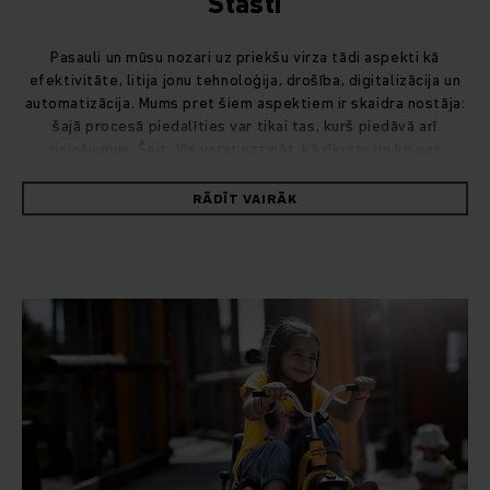
Stāsti
Pasauli un mūsu nozari uz priekšu virza tādi aspekti kā
efektivitāte, litija jonu tehnoloģija, drošība, digitalizācija un
automatizācija. Mums pret šiem aspektiem ir skaidra nostāja:
šajā procesā piedalīties var tikai tas, kurš piedāvā arī
risinājumus. Šeit Jūs varat uzzināt, kā rīkojas un ko par
aktuālajām kompetences jomām domā Jungheinrich.
RĀDĪT VAIRĀK