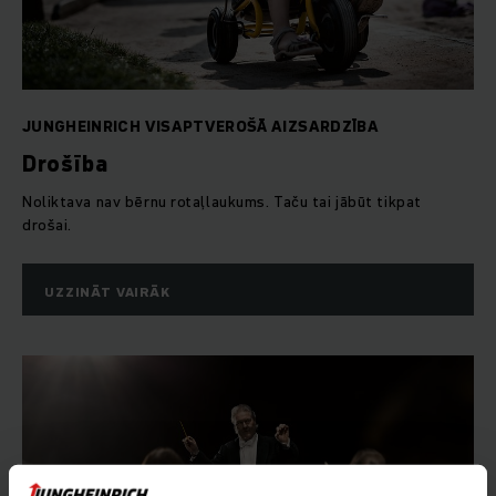
JUNGHEINRICH VISAPTVEROŠĀ AIZSARDZĪBA
Drošība
Noliktava nav bērnu rotaļlaukums. Taču tai jābūt tikpat
drošai.
UZZINĀT VAIRĀK