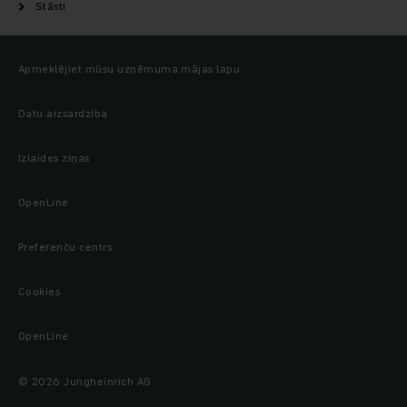
Stāsti
Apmeklējiet mūsu uzņēmuma mājas lapu
Datu aizsardzība
Izlaides ziņas
OpenLine
Preferenču centrs
Cookies
OpenLine
© 2026 Jungheinrich AG