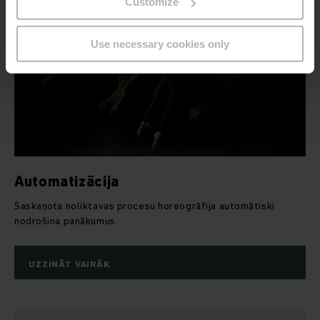
Customize
Use necessary cookies only
Automatizācija
Saskaņota noliktavas procesu horeogrāfija
automātiski
nodrošina panākumus.
UZZINĀT VAIRĀK