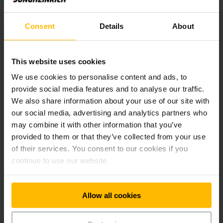
Consent
Details
About
This website uses cookies
We use cookies to personalise content and ads, to
DIRIĢĒTI NOLIKTAVAS PROCESI NAV NĀKOTNES SAPNIS
provide social media features and to analyse our traffic.
Digitalizācija un savienošana tīklā
We also share information about your use of our site with
our social media, advertising and analytics partners who
Digitalizācija un savienošana tīklā nav pašmērķis – tās Jūsu
procesus padara efektīvākus un rentablākus. Turklāt ar
may combine it with other information that you’ve
pareizā partnera atbalstu Jūs varat radīt īstu simfoniju. Kad ir
provided to them or that they’ve collected from your use
pareizais brīdis ņemt rokā diriģenta zizli?
of their services. You consent to our cookies if you
continue to use our website.
UZZINĀT VAIRĀK
Allow all cookies